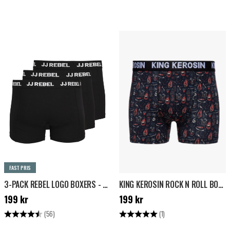
FAST PRIS
3-PACK REBEL LOGO BOXERS - SVART
KING KEROSIN ROCK N ROLL BOXER - SVART
Pris
:
199 kr
Pris
:
199 kr
199 kr
199 kr
Betyg:
4.3 utav 5 stjärnor
Betyg:
5.0 utav 5 stjärnor
(56)
(1)