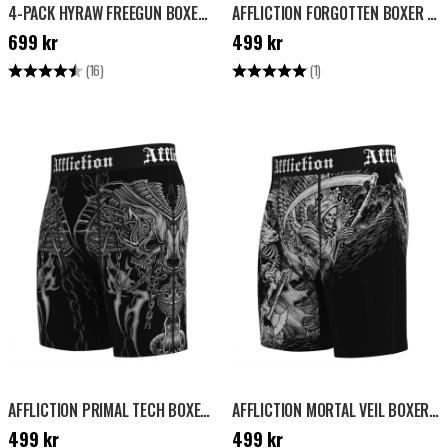
4-PACK HYRAW FREEGUN BOXERS - SVART/GRÖN/RÖD
AFFLICTION FORGOTTEN BOXER - RÖD
Pris
:
699 kr
Pris
:
499 kr
699 kr
499 kr
Betyg:
4.6 utav 5 stjärnor
Betyg:
5.0 utav 5 stjärnor
(16)
(1)
AFFLICTION PRIMAL TECH BOXER - SVART
AFFLICTION MORTAL VEIL BOXER - SVART
Pris
:
499 kr
Pris
:
499 kr
499 kr
499 kr