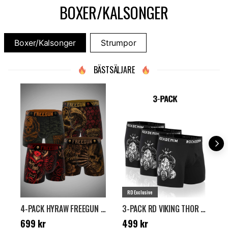
BOXER/KALSONGER
Boxer/Kalsonger
Strumpor
BÄSTSÄLJARE
RD Exclusive
4-PACK HYRAW FREEGUN BOXERS - SVART/GRÖN/RÖD
3-PACK RD VIKING THOR BOXERS - SVART
Pris
:
699 kr
Pris
:
499 kr
N
699 kr
499 kr