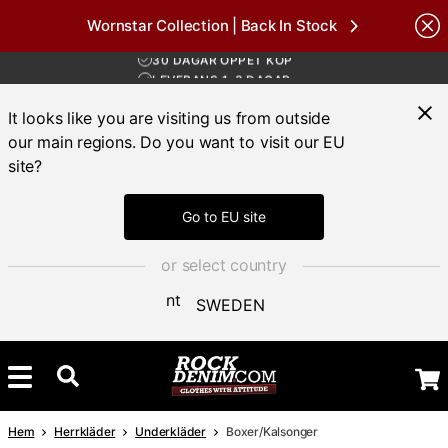
Wornstar Collection | Back In Stock
FRI FRAKT ÖVER 1000 KR
nds
30 DAGAR ÖPPET KÖP
LEVERANS 1-3 DAGAR
FRI FRAKT ÖVER 1000 KR
It looks like you are visiting us from outside
our main regions. Do you want to visit our EU
site?
Go to EU site
or select country
SWEDEN
Hem
Herrkläder
Underkläder
Boxer/Kalsonger