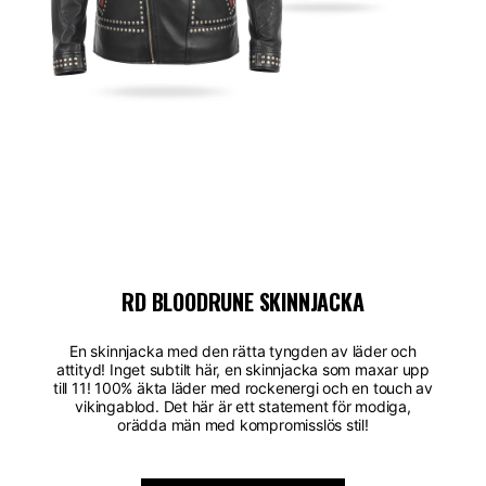
RD BLOODRUNE SKINNJACKA
En skinnjacka med den rätta tyngden av läder och
attityd! Inget subtilt här, en skinnjacka som maxar upp
till 11! 100% äkta läder med rockenergi och en touch av
vikingablod. Det här är ett statement för modiga,
orädda män med kompromisslös stil!