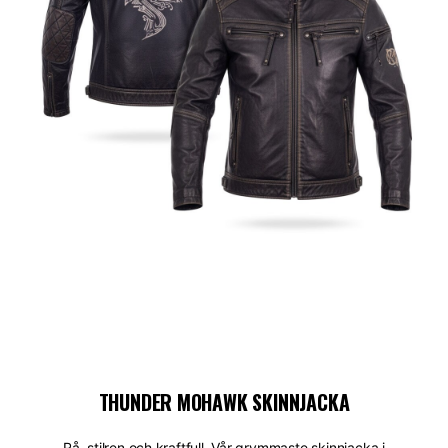
THUNDER MOHAWK SKINNJACKA
Rå, stilren och kraftfull. Vår grymmaste skinnjacka i