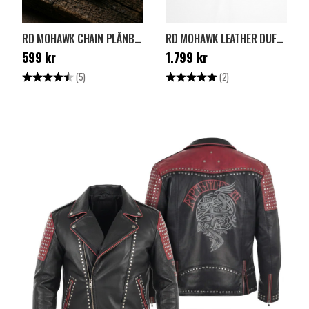
RD MOHAWK CHAIN PLÅNBOK - BRUN
RD MOHAWK LEATHER DUFFELVÄSKA - BRUN
Pris
:
599 kr
Pris
:
1.799 kr
599 kr
1.799 kr
Betyg:
4.6 utav 5 stjärnor
Betyg:
5.0 utav 5 stjärnor
(5)
(2)