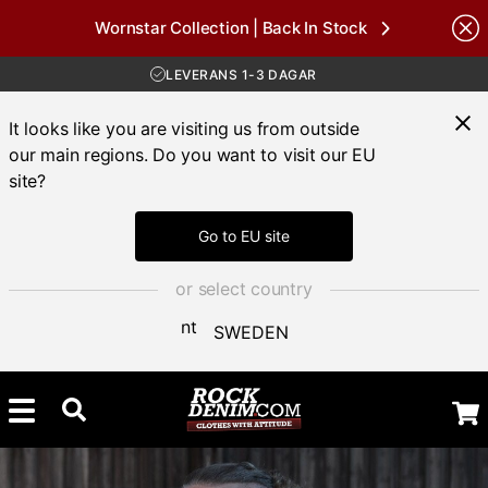
Wornstar Collection | Back In Stock
FRI FRAKT ÖVER 1000 KR
nds
30 DAGAR ÖPPET KÖP
LEVERANS 1-3 DAGAR
FRI FRAKT ÖVER 1000 KR
It looks like you are visiting us from outside
our main regions. Do you want to visit our EU
site?
Go to EU site
or select country
SWEDEN