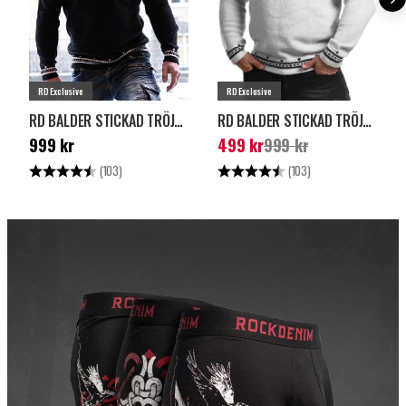
RD Exclusive
RD Exclusive
RD BALDER STICKAD TRÖJA - SVART
RD BALDER STICKAD TRÖJA - LJUSGRÅ
Pris
:
999 kr
Nuvarande pris
:
499
999 kr
499 kr
999 kr
kr
Tidigare pris
:
999 kr
Betyg:
4.8 utav 5 stjärnor
Betyg:
4.8 utav 5 stjärn
(103)
(103)