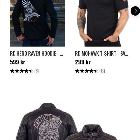
RD HERO RAVEN HOODIE - SVART
RD MOHAWK T-SHIRT - SVART
Pris
:
599 kr
Pris
:
299 kr
599 kr
299 kr
Betyg:
4.2 utav 5 stjärnor
Betyg:
4.7 utav 5 stjärnor
(6)
(13)