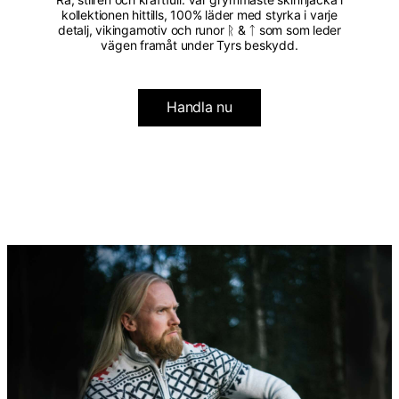
kollektionen hittills, 100% läder med styrka i varje
detalj, vikingamotiv och runor ᚱ & ᛏ som som leder
vägen framåt under Tyrs beskydd.
Handla nu