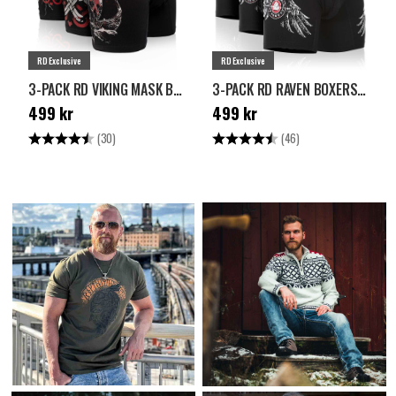
RD Exclusive
RD Exclusive
3-PACK RD VIKING MASK BOXERS - SVART
3-PACK RD RAVEN BOXERS - SVART
Pris
:
499 kr
Pris
:
499 kr
499 kr
499 kr
Betyg:
4.7 utav 5 stjärnor
Betyg:
4.7 utav 5 stjärno
(30)
(46)