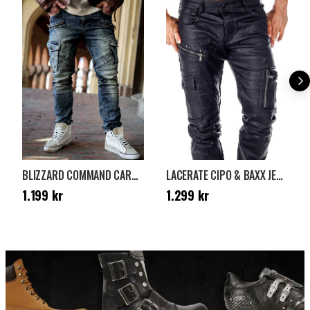
BLIZZARD COMMAND CARGO JEANS - WASHED BLUE
LACERATE CIPO & BAXX JEANS - SVART
Pris
:
1.199 kr
Pris
:
1.299 kr
1.199 kr
1.299 kr