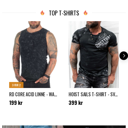
TOP T-SHIRTS
3 FOR 2
RD CORE ACID LINNE - WASHED BLACK
HOIST SAILS T-SHIRT - SVART
Pris
:
199 kr
Pris
:
399 kr
199 kr
399 kr