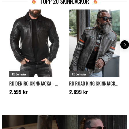
TOPP 20 SKINNJACKOR
RD Exclusive
RD Exclusive
RD DENIRO SKINNJACKA - SVART
RD ROAD KING SKINNJACKA - DIRTY GREY
Pris
:
2.599 kr
Pris
:
2.699 kr
2.599 kr
2.699 kr