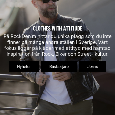
CLOTHES WITH ATTITUDE
På RockDenim hittar du unika plagg som du inte
finner på många andra ställen i Sverige. Vårt
fokus ligger på kläder med attityd med hämtad
inspiration från Rock, Biker och Street- kultur.
Nyheter
Bästsäljare
Jeans