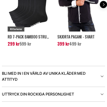
RD Exclusive
RD 7-PACK BAMBOO STRUMPOR - SVART
SKJORTA PAGANI - SVART
Nuvarande pris
:
299
Nuvarande pris
:
399
299 kr
599 kr
399 kr
499 kr
kr
Tidigare pris
:
599 kr
kr
Tidigare pris
:
499 kr
BLI MED IN I EN VÄRLD AV UNIKA KLÄDER MED
ATTITYD
UTTRYCK DIN ROCKIGA PERSONLIGHET