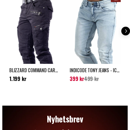
BLIZZARD COMMAND CARGO JEANS - SVART/SVART
INDICODE TONY JEANS - ICY BLUE
Pris
:
1.199 kr
Nuvarande pris
:
399
1.199 kr
399 kr
499 kr
kr
Tidigare pris
:
499 kr
Nyhetsbrev