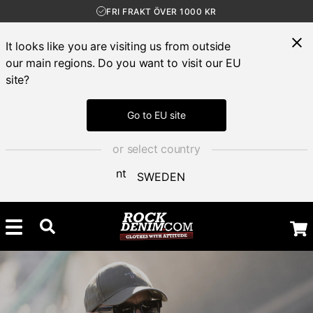
30 DAGAR ÖPPET KÖP
nds
LEVERANS 1-3 DAGAR
FRI FRAKT ÖVER 1000 KR
It looks like you are visiting us from outside
our main regions. Do you want to visit our EU
site?
Go to EU site
or select country
SWEDEN