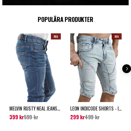
POPULÄRA PRODUKTER
REA
REA
MELVIN RUSTY NEAL JEANS - BLÅ
LEON INDICODE SHORTS - ICY BLUE
Nuvarande pris
:
399
Nuvarande pris
:
299
399 kr
599 kr
299 kr
499 kr
kr
Tidigare pris
:
599 kr
kr
Tidigare pris
:
499 kr