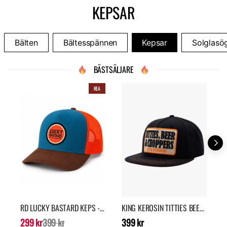
KEPSAR
Bälten
Bältesspännen
Kepsar
Solglasö
BÄSTSÄLJARE
REA
RD LUCKY BASTARD KEPS - BLÅ/ORANGE
KING KEROSIN TITTIES BEER AND CHOPPERS KEPS - SVART
Nuvarande pris
:
299
Pris
:
399 kr
N
299 kr
399 kr
399 kr
2