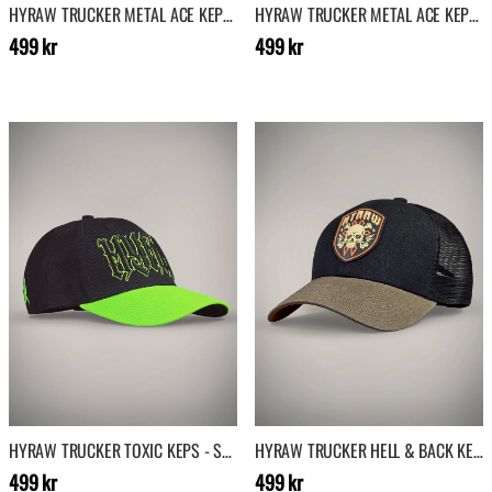
HYRAW TRUCKER METAL ACE KEPS - BRUN
HYRAW TRUCKER METAL ACE KEPS - SVART
Pris
:
499 kr
Pris
:
499 kr
499 kr
499 kr
HYRAW TRUCKER TOXIC KEPS - SVART/NEONGRÖN
HYRAW TRUCKER HELL & BACK KEPS - SVART/KHAKI
Pris
:
499 kr
Pris
:
499 kr
499 kr
499 kr