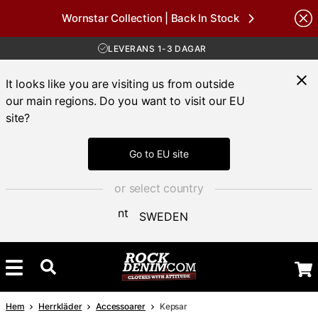
Wornstar Collection | Back In Stock
FRI FRAKT ÖVER 1000 KR
nds
30 DAGAR ÖPPET KÖP
LEVERANS 1-3 DAGAR
FRI FRAKT ÖVER 1000 KR
It looks like you are visiting us from outside
our main regions. Do you want to visit our EU
site?
Go to EU site
or select country
SWEDEN
Hem
Herrkläder
Accessoarer
Kepsar