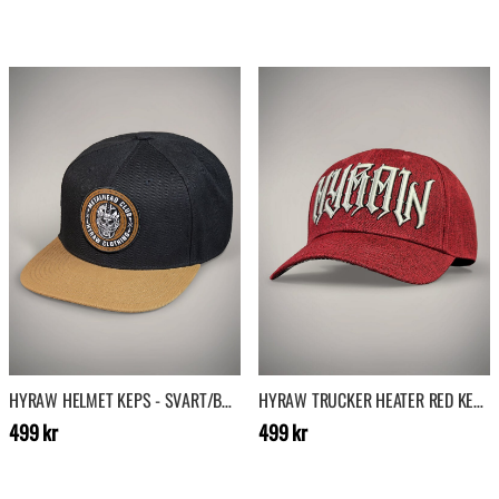
HYRAW HELMET KEPS - SVART/BRUN
HYRAW TRUCKER HEATER RED KEPS - RÖD
Pris
:
499 kr
Pris
:
499 kr
499 kr
499 kr