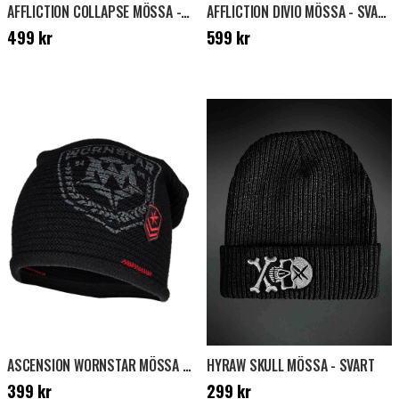
AFFLICTION COLLAPSE MÖSSA - SVART
AFFLICTION DIVIO MÖSSA - SVART/VIT
Pris
:
499 kr
Pris
:
599 kr
499 kr
599 kr
ASCENSION WORNSTAR MÖSSA - SVART
HYRAW SKULL MÖSSA - SVART
Pris
:
399 kr
Pris
:
299 kr
399 kr
299 kr