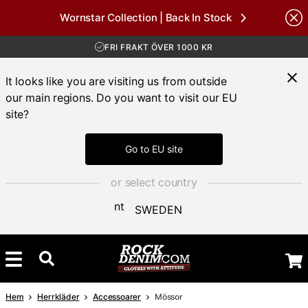
Wornstar Collection | Back In Stock
nds
FRI FRAKT ÖVER 1000 KR
30 DAGAR ÖPPET KÖP
LEVERANS 1-3 DAGAR
It looks like you are visiting us from outside
FRI FRAKT ÖVER 1000 KR
our main regions. Do you want to visit our EU
site?
Go to EU site
or select country
SWEDEN
Hem
Herrkläder
Accessoarer
Mössor