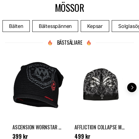
MÖSSOR
Bälten
Bältesspännen
Kepsar
Solglasö
BÄSTSÄLJARE
ASCENSION WORNSTAR MÖSSA - SVART
AFFLICTION COLLAPSE MÖSSA - SVART
Pris
:
399 kr
Pris
:
499 kr
P
399 kr
499 kr