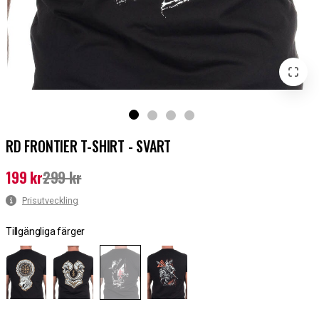
RD FRONTIER T-SHIRT - SVART
199 kr
299 kr
Nuvarande pris
:
199 kr
Tidigare pris
:
299 kr
Prisutveckling
Tillgängliga färger