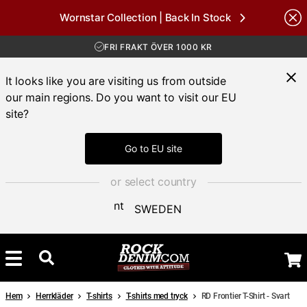
FRI FRAKT ÖVER 1000 KR
Wornstar Collection | Back In Stock
30 DAGAR ÖPPET KÖP
nds
LEVERANS 1-3 DAGAR
FRI FRAKT ÖVER 1000 KR
It looks like you are visiting us from outside
our main regions. Do you want to visit our EU
site?
Go to EU site
or select country
SWEDEN
Hem
Herrkläder
T-shirts
T-shirts med tryck
RD Frontier T-Shirt - Svart