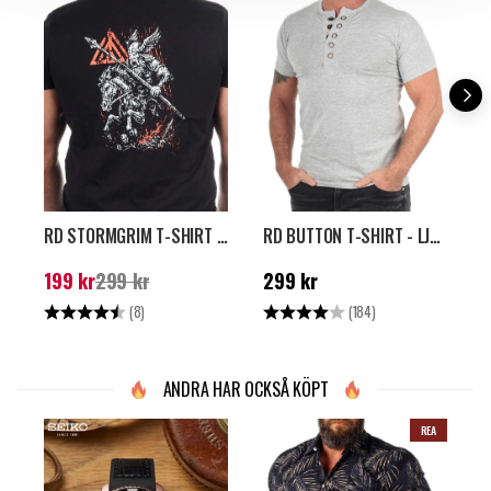
RD STORMGRIM T-SHIRT - SVART
RD BUTTON T-SHIRT - LJUSGRÅ
R
Nuvarande pris
:
199
Pris
:
299 kr
N
199 kr
299 kr
299 kr
9
kr
Tidigare pris
:
299 kr
k
Betyg:
4.1 utav 5 stjärnor
Betyg:
4.0 utav 5 stjärn
B
(8)
(184)
ANDRA HAR OCKSÅ KÖPT
REA