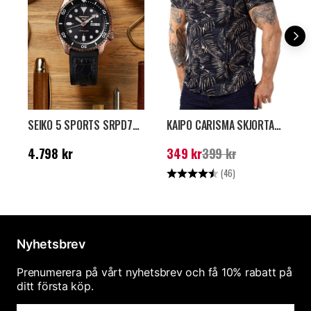
SEIKO 5 SPORTS SRPD76K1 KLOCKA - SVART/GULD
KAIPO CARISMA SKJORTA - SVART/BEIGE
Pris
:
4.798 kr
Nuvarande pris
:
349
N
4.798 kr
349 kr
399 kr
1
kr
Tidigare pris
:
399 kr
k
Betyg:
4.5 utav 5 stjärno
B
(46)
Nyhetsbrev
Prenumerera på vårt nyhetsbrev och få 10% rabatt på
ditt första köp.