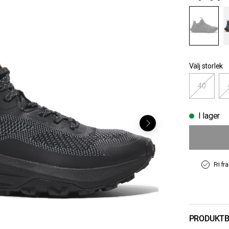
Välj storlek
40
I lager
Fri fr
PRODUKTB