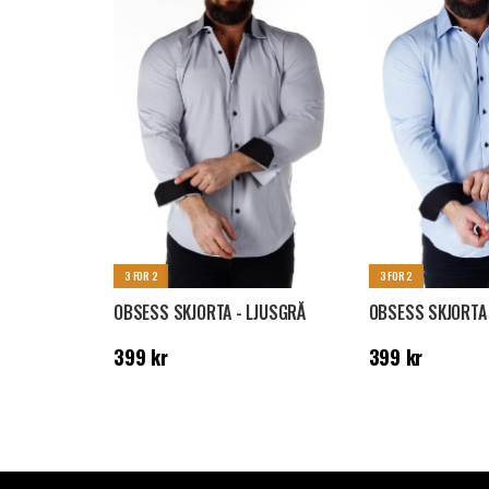
3 FOR 2
3 FOR 2
OBSESS SKJORTA - LJUSGRÅ
OBSESS SKJORTA 
Pris
:
399 kr
Pris
:
399 kr
399 kr
399 kr