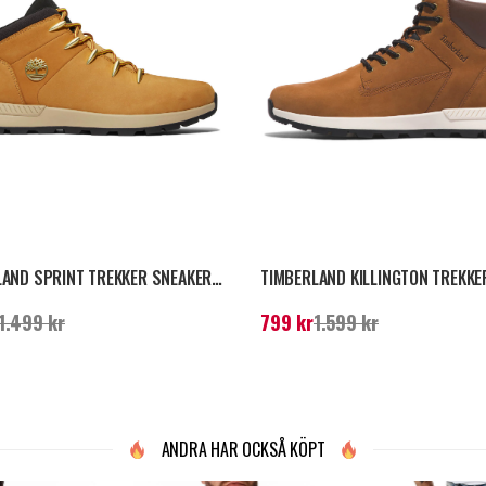
TIMBERLAND SPRINT TREKKER SNEAKERS - WHEAT
e pris
:
999 kr
Tidigare pris
:
1.499
Nuvarande pris
:
799 kr
Tidigare pri
1.499 kr
799 kr
1.599 kr
kr
ANDRA HAR OCKSÅ KÖPT