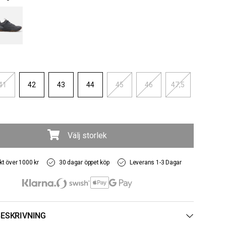
41
42
43
44
45
46
47,5
Välj storlek
akt över 1000 kr
30 dagar öppet köp
Leverans 1-3 Dagar
ESKRIVNING