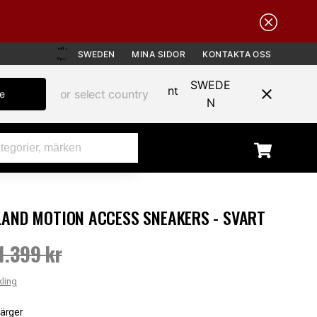
SWEDEN
MINA SIDOR
KONTAKTA OSS
SWEDE
or select country
te
N
AND MOTION ACCESS SNEAKERS - SVART
REA
1.399 kr
pris
:
999 kr
Tidigare pris
:
1.399 kr
kling
färger