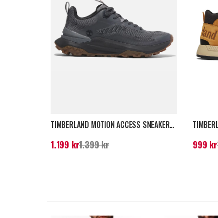
TIMBERLAND MOTION ACCESS SNEAKERS - MÖRKGRÅ
Nuvarande pris
:
1.199 kr
Tidigare pris
:
1.399
Nuvarand
1.199 kr
1.399 kr
999 kr
kr
kr