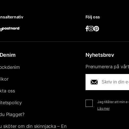
nsalternativ
Följ oss
Denim
Nyhetsbrev
Prenumerera på vårt 
ockdenim
llkor
kta oss
itetspolicy
Jag tillåter att min 
Läs mer
du Plagget?
u sköter om din skinnjacka – En