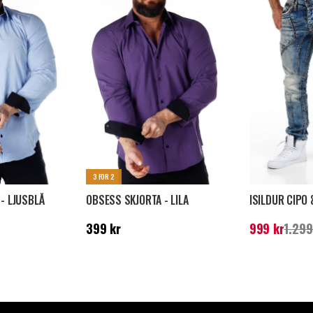
3 FOR 2
- LJUSBLÅ
OBSESS SKJORTA - LILA
Pris
:
399 kr
Nuvarande pris
399 kr
999 kr
1.299
pris
:
1.299 kr