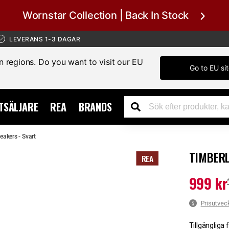
Wornstar Collection | Back In Stock
LEVERANS 1-3 DAGAR
in regions. Do you want to visit our EU
Go to EU si
TSÄLJARE
REA
BRANDS
akers - Svart
TIMBERL
REA
999 kr
Nuvarande 
Prisutvec
Tillgängliga 