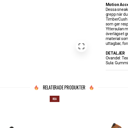
Motion Acce
Dessa sneake
grepp när du
TimberCush™-
som ger respo
Yttersulan 
överlägset g
material som
uttagbar, fo
DETALJER
Ovandel: Tex
Sula: Gummi
RELATERADE PRODUKTER
REA