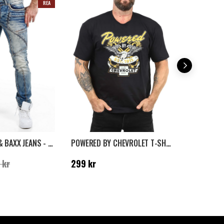
REA
ISILDUR CIPO & BAXX JEANS - BLÅ
POWERED BY CHEVROLET T-SHIRT - SVART
HOIST SAIL
:
999 kr
Tidigare
Pris
:
299 kr
Pris
:
399 k
 kr
299 kr
399 kr