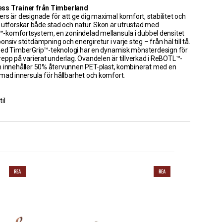
ss Trainer från Timberland
rs är designade för att ge dig maximal komfort, stabilitet och
 utforskar både stad och natur. Skon är utrustad med
komfortsystem, en zonindelad mellansula i dubbel densitet
nsiv stötdämpning och energiretur i varje steg – från häl till tå.
med TimberGrip™-teknologi har en dynamisk mönsterdesign för
repp på varierat underlag. Ovandelen är tillverkad i ReBOTL™-
 innehåller 50% återvunnen PET-plast, kombinerat med en
rmad innersula för hållbarhet och komfort.
til
REA
REA