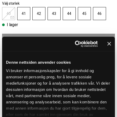
Välj storlek
40
41
42
43
44
45
46
I lager
Välj storlek
Fri frakt över 1000 kr
30 dagar öppet köp
Denne nettsiden anvender cookies
Leverans 1-3 Dagar
Fri frakt över 1000 kr
Vi bruker informasjonskapsler for å gi innhold og
annonser et personlig preg, for å levere sosiale
mediefunksjoner og for å analysere trafikken vår. Vi deler
PRODUKTBESKRIVNING
dessuten informasjon om hvordan du bruker nettstedet
Canvas sneakers från Brandit
vårt, med partnerne våre innen sosiale medier,
Dessa slitstarka skor kombinerar känslan av smidiga sneakers med
annonsering og analysearbeid, som kan kombinere den
stabiliteten hos klassiska kängor. Tillverkade i robust canvas med ett
högt skaft som kan bäras både uppfällt eller nedvikt för en mer
med annen informasjon du har gjort tilgjengelig for dem,
avslappnad stil. De grova skosnörena och den räfflade gummisulan
eller som de har samlet inn gjennom din bruk av
ger bra grepp och en trygg känsla, medan den mjuka passformen