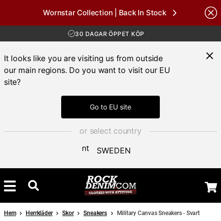
Wornstar Collection | Back In Stock
nds
FRI FRAKT ÖVER 1000 KR
30 DAGAR ÖPPET KÖP
LEVERANS 1-3 DAGAR
FRI FRAKT ÖVER 1000 KR
It looks like you are visiting us from outside
our main regions. Do you want to visit our EU
site?
Go to EU site
or select country
SWEDEN
Hem
Herrkläder
Skor
Sneakers
Military Canvas Sneakers - Svart