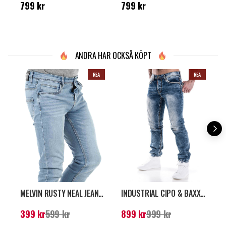
Pris
:
799 kr
Pris
:
799 kr
N
799 kr
799 kr
k
ANDRA HAR OCKSÅ KÖPT
REA
REA
MELVIN RUSTY NEAL JEANS - LJUSBLÅ
INDUSTRIAL CIPO & BAXX JEANS - BLÅ
Nuvarande pris
:
399
Nuvarande pris
:
899
P
399 kr
599 kr
899 kr
999 kr
kr
Tidigare pris
:
599 kr
kr
Tidigare pris
:
999 kr