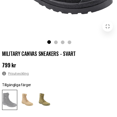
MILITARY CANVAS SNEAKERS - SVART
799 kr
Pris
:
799 kr
Prisutveckling
Tillgängliga färger