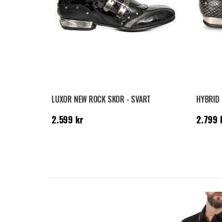
LUXOR NEW ROCK SKOR - SVART
HYBRID 
Pris
:
2.599 kr
Pris
:
2.
2.599 kr
2.799 