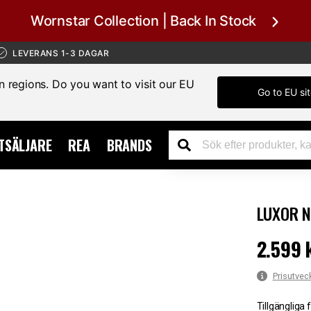
Wornstar Collection | Back In Stock
LEVERANS 1-3 DAGAR
in regions. Do you want to visit our EU
Go to EU si
TSÄLJARE
REA
BRANDS
LUXOR N
2.599 
Pris
:
2.599
Prisutvec
Tillgängliga 