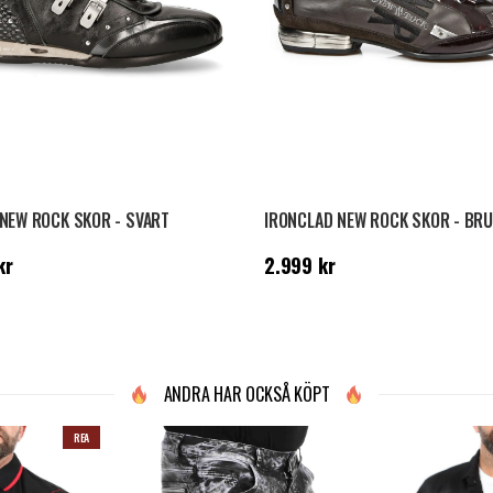
NEW ROCK SKOR - SVART
IRONCLAD NEW ROCK SKOR - BR
799 kr
Pris
:
2.999 kr
kr
2.999 kr
ANDRA HAR OCKSÅ KÖPT
REA