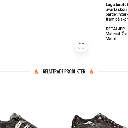
Låga boots
Svarta skor 
partier, nit
fram på skon
DETALJER
Material: Öv
Metall
RELATERADE PRODUKTER