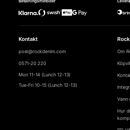
Betalningsmetoder
Levera
Kontakt
Rock
post@rockdenim.com
Om R
0571-20 220
Köpvi
Mon 11-14 (Lunch 12-13)
Konta
Tue-Fri 10-15 (Lunch 12-13)
Integr
Vann 
Hur d
kompl