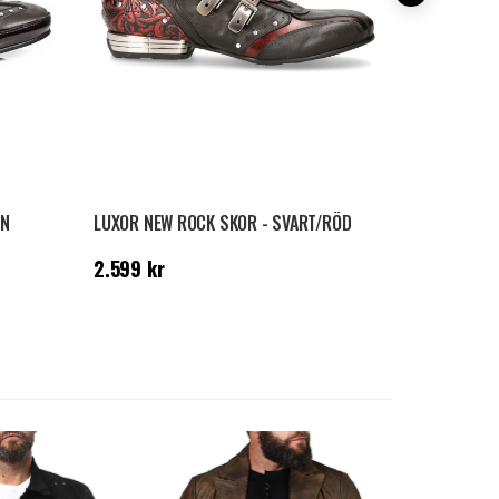
UN
LUXOR NEW ROCK SKOR - SVART/RÖD
FLOWER SK
Pris
:
2.599 kr
Pris
:
2.599
2.599 kr
2.599 kr