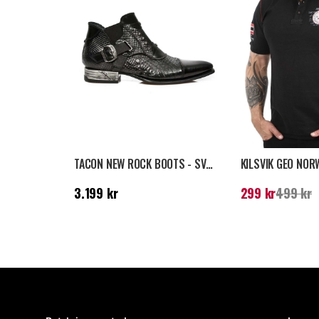
TACON NEW ROCK BOOTS - SVART
Pris
:
3.199 kr
Nuvarande pris
:
29
3.199 kr
299 kr
499 kr
pris
:
499 kr