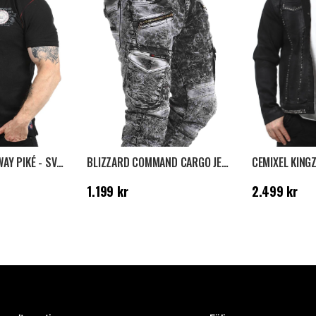
KILSVIK GEO NORWAY PIKÉ - SVART
BLIZZARD COMMAND CARGO JEANS - WASHED BLACK
9 kr
Tidigare
Pris
:
1.199 kr
Pris
:
2.499 kr
1.199 kr
2.499 kr