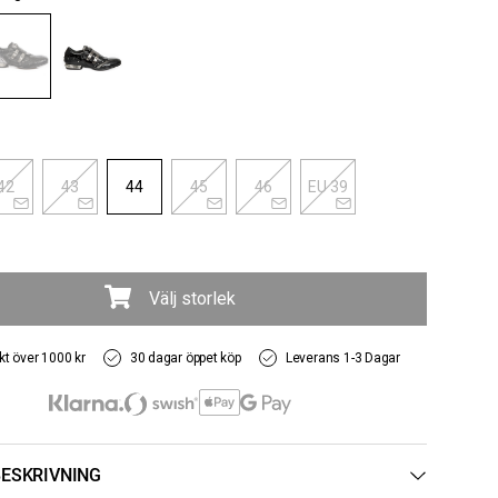
42
43
44
45
46
EU 39
Välj storlek
akt över 1000 kr
30 dagar öppet köp
Leverans 1-3 Dagar
ESKRIVNING