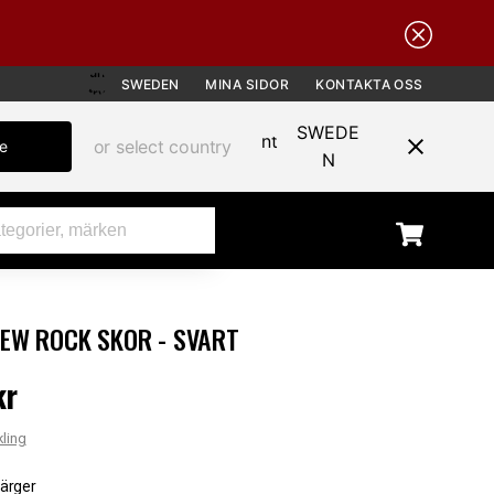
SWEDEN
MINA SIDOR
KONTAKTA OSS
SWEDE
or select country
te
N
EW ROCK SKOR - SVART
kr
 kr
kling
färger