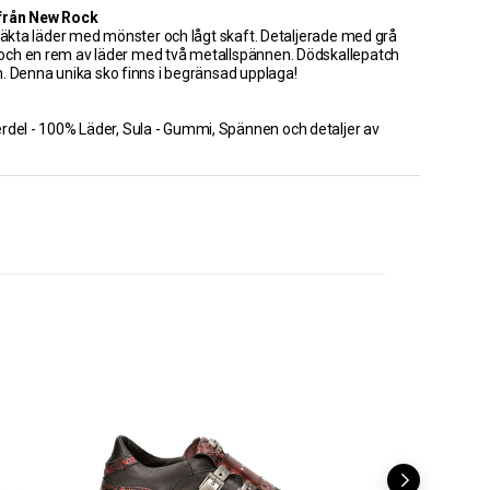
 från New Rock
i äkta läder med mönster och lågt skaft. Detaljerade med grå
ar och en rem av läder med två metallspännen. Dödskallepatch
. Denna unika sko finns i begränsad upplaga!
erdel - 100% Läder, Sula - Gummi, Spännen och detaljer av