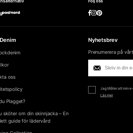
nsalternativ
Följ oss
Denim
Nyhetsbrev
Prenumerera på vårt 
ockdenim
llkor
kta oss
itetspolicy
Jag tillåter att min 
Läs mer
du Plagget?
u sköter om din skinnjacka – En
ett guide för lädervård