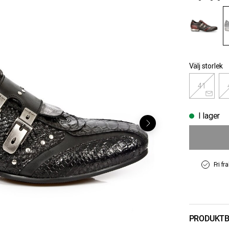
Välj storlek
41
I lager
Fri fr
PRODUKTB