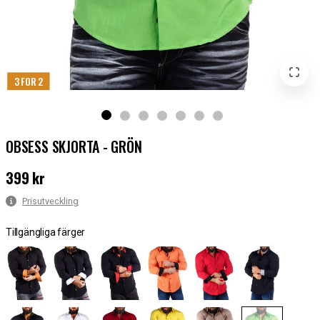
3 FOR 2
OBSESS SKJORTA - GRÖN
399 kr
Pris
:
399 kr
Prisutveckling
Tillgängliga färger