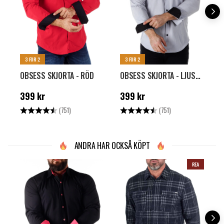
3 FOR 2
3 FOR 2
OBSESS SKJORTA - RÖD
OBSESS SKJORTA - LJUSGRÅ
Pris
:
399 kr
Pris
:
399 kr
P
399 kr
399 kr
Betyg:
4.4 utav 5 stjärnor
Betyg:
4.4 utav 5 stjärn
B
(751)
(751)
ANDRA HAR OCKSÅ KÖPT
REA