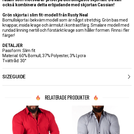
också kombinera detta erbjudande med skjortan Cassian!
Grön skjorta i slim fit-modell från Rusty Neal
Bomullskjorta i bekväm modell som är något stretchig. Grön bas med
knappar, insida krage och ärmslut i kontrastfärg. Smalare modell med
rundad linning nertill och förstärkt krage som håller formen. Finns i fler
färger!
DETALJER
Passform: Slim fit
Material: 60% Bomull, 37% Polyester, 3% Lycra
Tvättråd: 30°
SIZEGUIDE
RELATERADE PRODUKTER