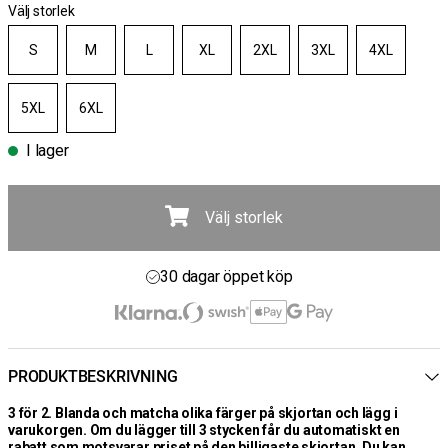
Välj storlek
S
M
L
XL
2XL
3XL
4XL
5XL
6XL
I lager
Välj storlek
Fri frakt över 1000 kr
30 dagar öppet köp
Leverans 1-3 Dagar
Fri frakt över 1000 kr
PRODUKTBESKRIVNING
3 för 2. Blanda och matcha olika färger på skjortan och lägg i
varukorgen. Om du lägger till 3 stycken får du automatiskt en
rabatt som motsvarar priset på den billigaste skjortan. Du kan