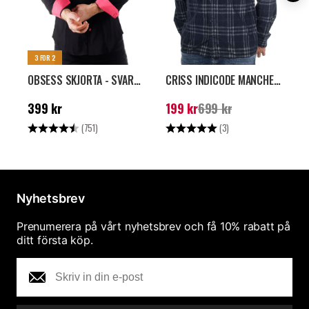
3 FOR 2
OBSESS SKJORTA - SVART/ROSA
CRISS INDICODE MANCHESTERSKJORTA - MÖRKBLÅ
Pris
:
399 kr
Nuvarande pris
:
199
N
399 kr
199 kr
699 kr
kr
Tidigare pris
:
699 kr
k
Betyg:
4.4 utav 5 stjärnor
Betyg:
5.0 utav 5 stjärnor
B
(751)
(3)
Nyhetsbrev
Prenumerera på vårt nyhetsbrev och få 10% rabatt på
ditt första köp.