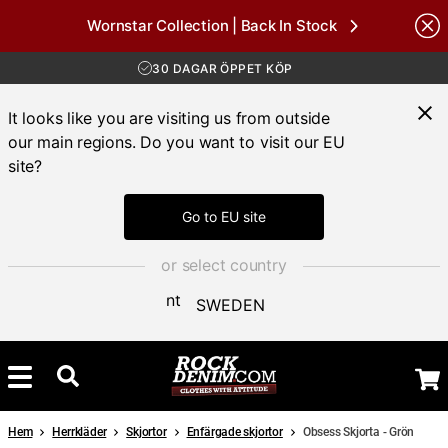
Wornstar Collection | Back In Stock
nds
FRI FRAKT ÖVER 1000 KR
30 DAGAR ÖPPET KÖP
LEVERANS 1-3 DAGAR
FRI FRAKT ÖVER 1000 KR
It looks like you are visiting us from outside
our main regions. Do you want to visit our EU
site?
Go to EU site
or select country
SWEDEN
Hem
Herrkläder
Skjortor
Enfärgade skjortor
Obsess Skjorta - Grön