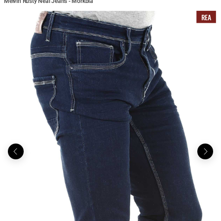
Melvin Rusty Neal Jeans - Mörkblå
REA