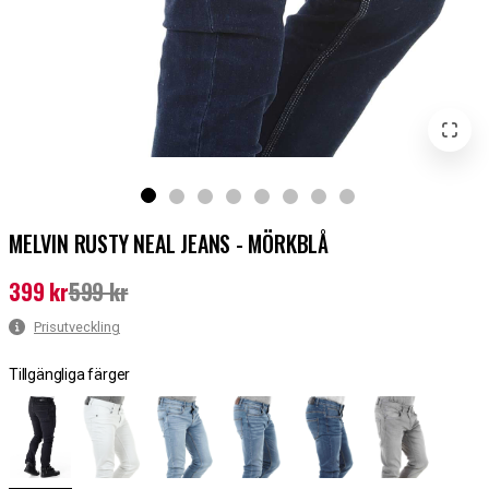
MELVIN RUSTY NEAL JEANS - MÖRKBLÅ
399 kr
599 kr
Nuvarande pris
:
399 kr
Tidigare pris
:
599 kr
Prisutveckling
Tillgängliga färger