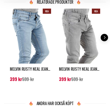
RELATERADE PRODUKTER
REA
REA
MELVIN RUSTY NEAL JEANS - LJUSBLÅ
MELVIN RUSTY NEAL JEANS - LJUSGRÅ
Nuvarande pris
:
399
Nuvarande pris
:
399
N
399 kr
599 kr
399 kr
599 kr
kr
Tidigare pris
:
599 kr
kr
Tidigare pris
:
599 kr
k
ANDRA HAR OCKSÅ KÖPT