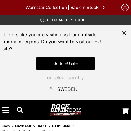
Wornstar Collection | Back In Stock
nds
FRI FRAKT ÖVER 1000 KR
30 DAGAR ÖPPET KÖP
LEVERANS 1-3 DAGAR
FRI FRAKT ÖVER 1000 KR
It looks like you are visiting us from outside
our main regions. Do you want to visit our EU
site?
Go to EU site
or select country
SWEDEN
Hem
Herrkläder
Jeans
Basic Jeans