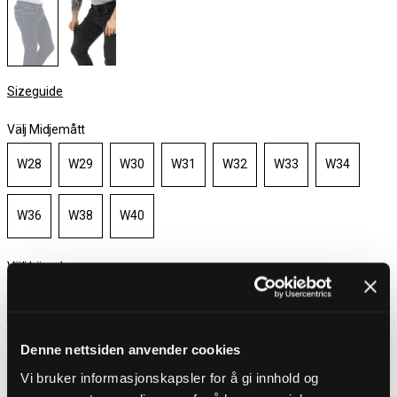
Sizeguide
Välj Midjemått
W28
W29
W30
W31
W32
W33
W34
W36
W38
W40
Välj Längd
L30
L32
L34
I lager
Denne nettsiden anvender cookies
Vi bruker informasjonskapsler for å gi innhold og