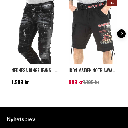
REA
NEDNESS KINGZ JEANS - SVART/SILVER
IRON MAIDEN NOTB SAVAGE SHORTS - SVART
Pris
:
1.999 kr
Nuvarande pris
:
699
P
1.999 kr
699 kr
1.199 kr
5
kr
Tidigare pris
:
1.199 kr
Nyhetsbrev