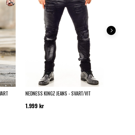
RD Exclusive
VART
NEDNESS KINGZ JEANS - SVART/VIT
RD THUNDE
s
:
1.499
Pris
:
1.999 kr
Pris
:
2.699
1.999 kr
2.699 kr