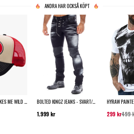
ANDRA HAR OCKSÅ KÖPT
KING KEROSIN MAKES ME WILD KEPS - RÖD/SVART
BOLTED KINGZ JEANS - SVART/VIT
Pris
:
1.999 kr
Nuvarande pris
1.999 kr
299 kr
499 
pris
:
499 kr