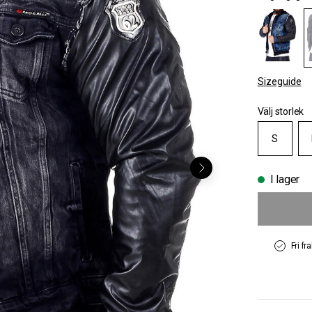
Sizeguide
Välj storlek
S
I lager
Fri fr