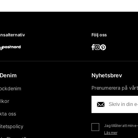
nsalternativ
Följ oss
Denim
Nyhetsbrev
Prenumerera på vårt 
ockdenim
llkor
kta oss
itetspolicy
Jag tillåter att min 
Läs mer