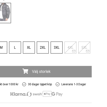
M
L
XL
2XL
3XL
4XL
5XL
Välj storlek
akt över 1000 kr
30 dagar öppet köp
Leverans 1-3 Dagar