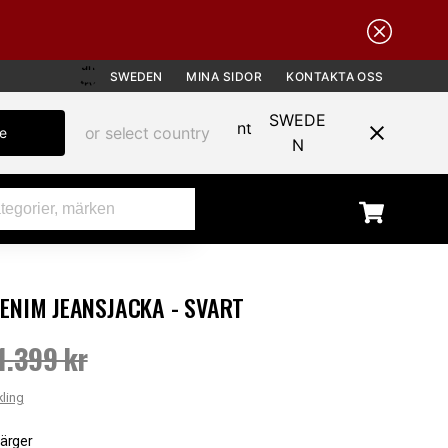
SWEDEN
MINA SIDOR
KONTAKTA OSS
SWEDE
or select country
te
N
ENIM JEANSJACKA - SVART
REA
1.399 kr
pris
:
999 kr
Tidigare pris
:
1.399 kr
kling
färger