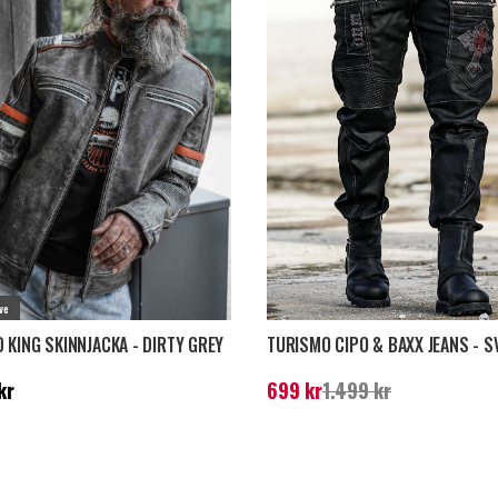
ve
 KING SKINNJACKA - DIRTY GREY
TURISMO CIPO & BAXX JEANS - S
699 kr
Nuvarande pris
:
699 kr
Tidigare pri
kr
699 kr
1.499 kr
kr