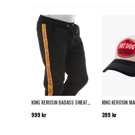
KING KEROSIN BADASS SWEATPANTS - SVART
Pris
:
999 kr
Pris
:
399 kr
999 kr
399 kr