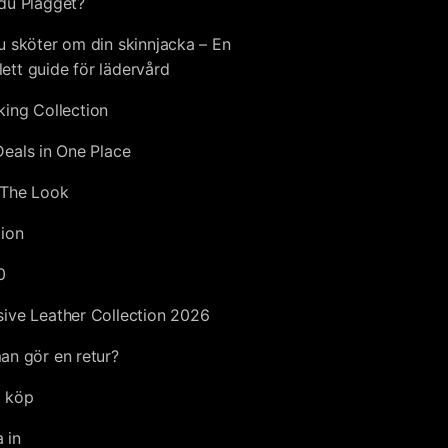
du Plagget?
u sköter om din skinnjacka – En
ett guide för lädervård
king Collection
Deals in One Place
The Look
tion
0
sive Leather Collection 2026
an gör en retur?
 köp
 in