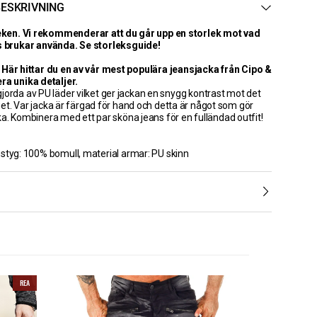
ESKRIVNING
leken. Vi rekommenderar att du går upp en storlek mot vad
s brukar använda. Se storleksguide!
 Här hittar du en av vår mest populära jeansjacka från Cipo &
ra unika detaljer.
jorda av PU läder vilket ger jackan en snygg kontrast mot det
et. Var jacka är färgad för hand och detta är något som gör
ka. Kombinera med ett par sköna jeans för en fulländad outfit!
nstyg: 100% bomull, material armar: PU skinn
REA