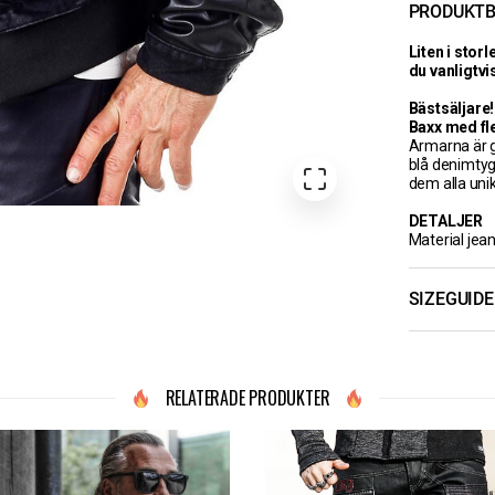
PRODUKTB
Liten i stor
du vanligtvi
Bästsäljare!
Baxx med fle
Armarna är g
blå denimtyg
dem alla uni
DETALJER
Material jea
SIZEGUIDE
RELATERADE PRODUKTER