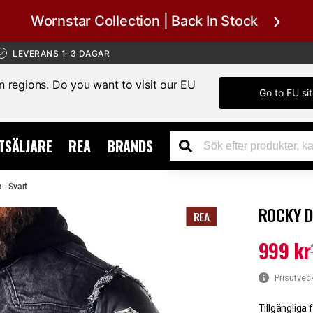
Wornstar Collection | Back In Stock
LEVERANS 1-3 DAGAR
in regions. Do you want to visit our EU
Go to EU si
TSÄLJARE
REA
BRANDS
 - Svart
ROCKY D
REA
999 kr
Nuvarande 
Prisutvec
Tillgängliga 