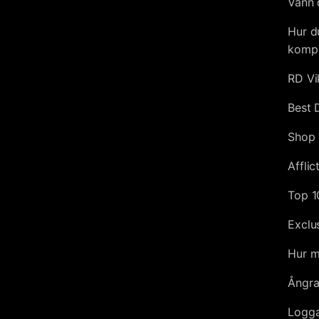
Vann 
Hur d
kompl
RD Vi
Best 
Shop 
Afflic
Top 1
Exclu
Hur m
Ångra
Logga