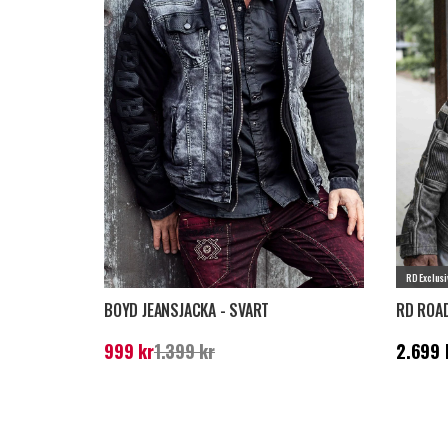
RD Exclusi
BOYD JEANSJACKA - SVART
RD ROAD
Nuvarande pris
:
999 kr
Tidigare pris
:
1.399
Pris
:
2.
999 kr
1.399 kr
2.699 
kr