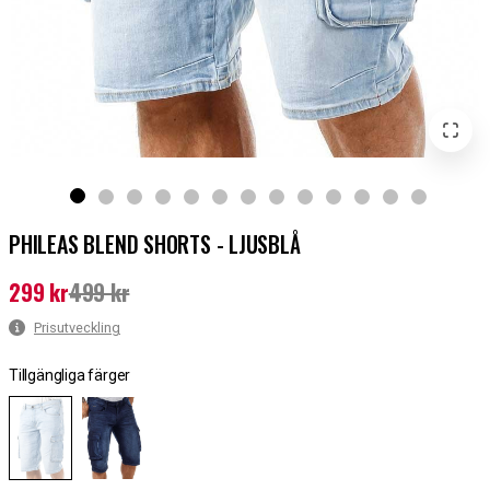
PHILEAS BLEND SHORTS - LJUSBLÅ
299 kr
499 kr
Nuvarande pris
:
299 kr
Tidigare pris
:
499 kr
Prisutveckling
Tillgängliga färger