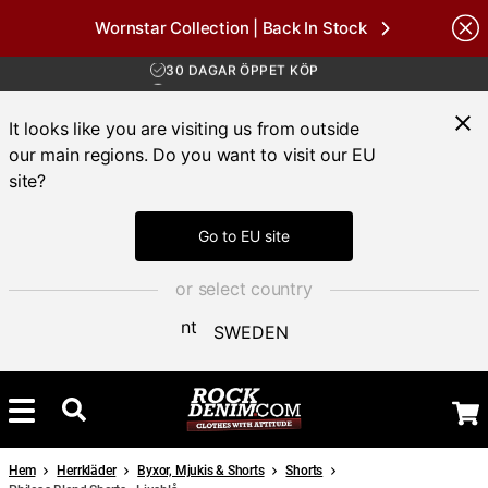
Wornstar Collection | Back In Stock
FRI FRAKT ÖVER 1000 KR
nds
30 DAGAR ÖPPET KÖP
LEVERANS 1-3 DAGAR
FRI FRAKT ÖVER 1000 KR
It looks like you are visiting us from outside
our main regions. Do you want to visit our EU
site?
Go to EU site
or select country
SWEDEN
Hem
Herrkläder
Byxor, Mjukis & Shorts
Shorts