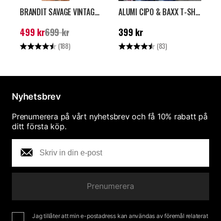
BRANDIT SAVAGE VINTAGE SHORTS - GRÖN
ALUMI CIPO & BAXX T-SHIRT - SVART
Nuvarande pris
:
499
Pris
:
399 kr
N
499 kr
699 kr
399 kr
kr
Tidigare pris
:
699 kr
k
Betyg:
4.6 utav 5 stjärnor
Betyg:
4.7 utav 5 stjärno
B
(188)
(83)
Nyhetsbrev
Prenumerera på vårt nyhetsbrev och få 10% rabatt på
ditt första köp.
Prenumerera
Jag tillåter att min e-postadress kan användas av föremål relaterat