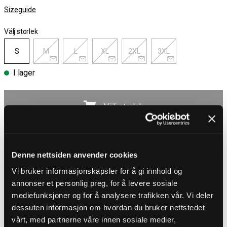
Sizeguide
Välj storlek
S
M
L
XL
2XL
3XL
I lager
Välj storlek
Fri frakt över 1000 kr
30 dagar öppet köp
Leverans 1-3 Dagar
Denne nettsiden anvender cookies
Fri frakt över 1000 kr
Vi bruker informasjonskapsler for å gi innhold og
annonser et personlig preg, for å levere sosiale
PRODUKTBESKRIVNING
mediefunksjoner og for å analysere trafikken vår. Vi deler
Cargoshorts från Blend
dessuten informasjon om hvordan du bruker nettstedet
Snygga shorts i denim. Designade med fem klassiska fickor och två
vårt, med partnerne våre innen sosiale medier,
stängbara sidofickor. Stretchig och bekväm modell som är ett måste