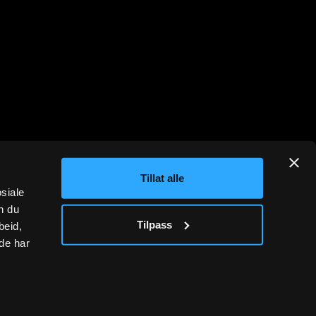
Tillat alle
osiale
n du
Tilpass
beid,
de har