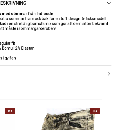
ESKRIVNING
s med sömmar från Indicode
xtra sömmar fram ock bak för en tuff design. 5-ficksmodell
erkad i en stretchig bomullsmix som gör att dem sitter bekvämt
 Ett måste i sommargarderoben!
gular fit
% Bomull 2% Elastan
°
ås i gylfen
REA
REA