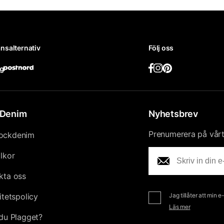
nsalternativ
Följ oss
Denim
Nyhetsbrev
Prenumerera på vårt 
ockdenim
llkor
kta oss
itetspolicy
Jag tillåter att min 
Läs mer
du Plagget?