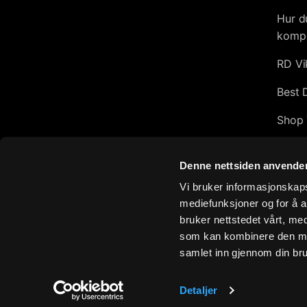
Hur d
kompl
RD Vi
Best 
Shop 
Afflic
Denne nettsiden anvende
Top 1
Vi bruker informasjonskapsl
mediefunksjoner og for å a
Exclu
bruker nettstedet vårt, me
Hur m
som kan kombinere den med 
samlet inn gjennom din bru
Ångra
Logga
Detaljer