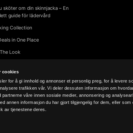
u sköter om din skinnjacka – En
ett guide för lädervård
king Collection
Deals in One Place
The Look
tion
r cookies
0
er for å gi innhold og annonser et personlig preg, for å levere s
nalysere trafikken vår. Vi deler dessuten informasjon om hvorda
sive Leather Collection 2026
d partnerne våre innen sosiale medier, annonsering og analysear
an gör en retur?
annen informasjon du har gjort tilgjengelig for dem, eller som 
k av tjenestene deres.
 köp
 in