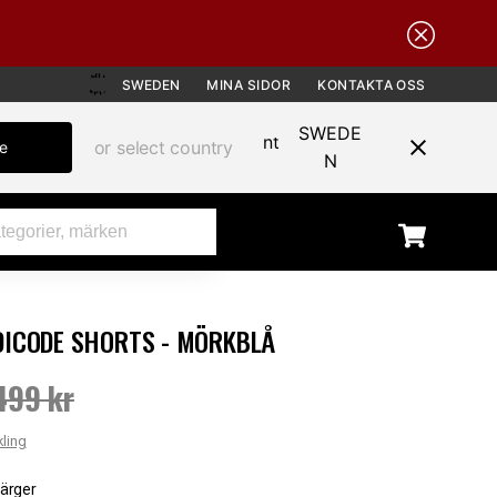
SWEDEN
MINA SIDOR
KONTAKTA OSS
SWEDE
or select country
te
N
DICODE SHORTS - MÖRKBLÅ
REA
499 kr
pris
:
199 kr
Tidigare pris
:
499 kr
kling
färger