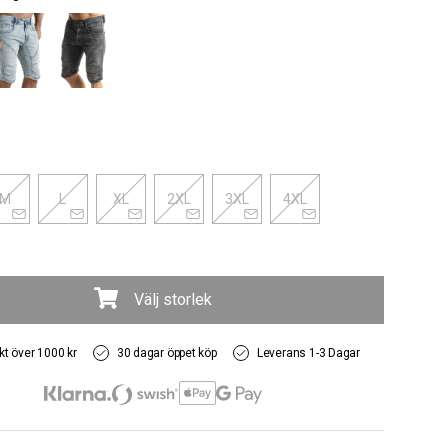
M
L
XL
2XL
3XL
4XL
Välj storlek
akt över 1000 kr
30 dagar öppet köp
Leverans 1-3 Dagar