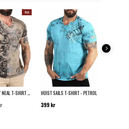
REA
DAKOTA RUSTY NEAL T-SHIRT - BRUN
HOIST SAILS T-SHIRT - PETROL
:
299 kr
Tidigare
Pris
:
399 kr
Nuvarande p
r
399 kr
899 kr
99
pris
:
999 kr