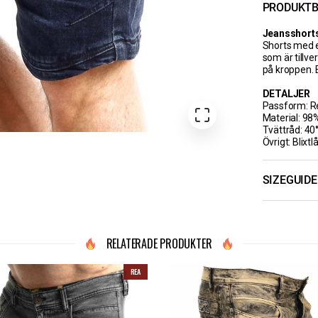
PRODUKTB
Jeansshort
Shorts med e
som är tillv
på kroppen.
DETALJER
Passform: Re
Material: 98
Tvättråd: 40
Övrigt: Blixtl
SIZEGUIDE
RELATERADE PRODUKTER
REA