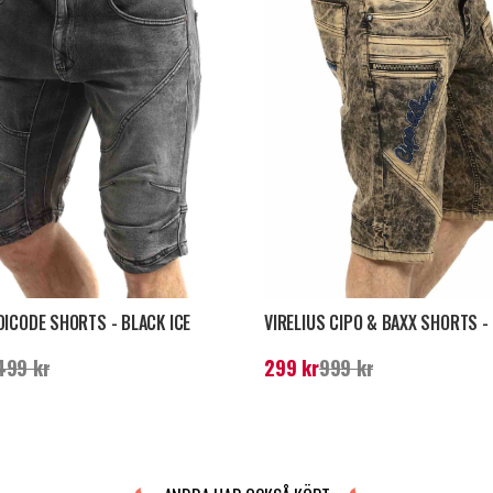
DICODE SHORTS - BLACK ICE
VIRELIUS CIPO & BAXX SHORTS -
e pris
:
199 kr
Tidigare pris
:
499 kr
Nuvarande pris
:
299 kr
Tidigare pri
499 kr
299 kr
999 kr