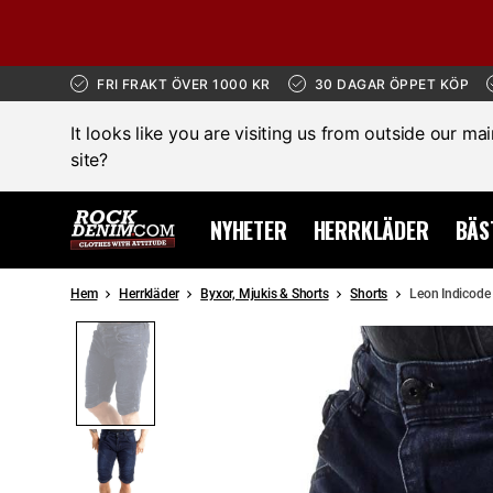
FRI FRAKT ÖVER 1000 KR
30 DAGAR ÖPPET KÖP
It looks like you are visiting us from outside our ma
site?
NYHETER
HERRKLÄDER
BÄS
Hem
Herrkläder
Byxor, Mjukis & Shorts
Shorts
Leon Indicode
REA