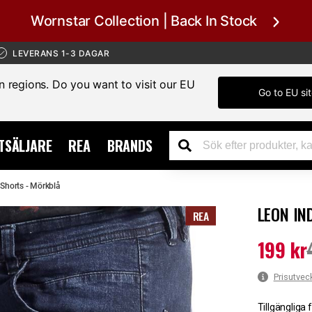
Wornstar Collection | Back In Stock
LEVERANS 1-3 DAGAR
in regions. Do you want to visit our EU
Go to EU si
TSÄLJARE
REA
BRANDS
 Shorts - Mörkblå
LEON IN
REA
199 kr
Nuvarande 
Prisutvec
Tillgängliga 