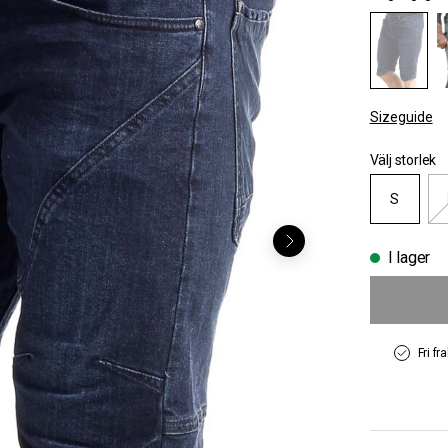
Sizeguide
Välj storlek
S
I lager
Fri fr