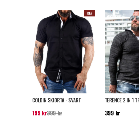
REA
COLDIN SKJORTA - SVART
TERENCE 2 IN 1 T
Nuvarande pris
:
199 kr
Tidigare
Pris
:
399 kr
199 kr
399 kr
399 kr
pris
:
399 kr