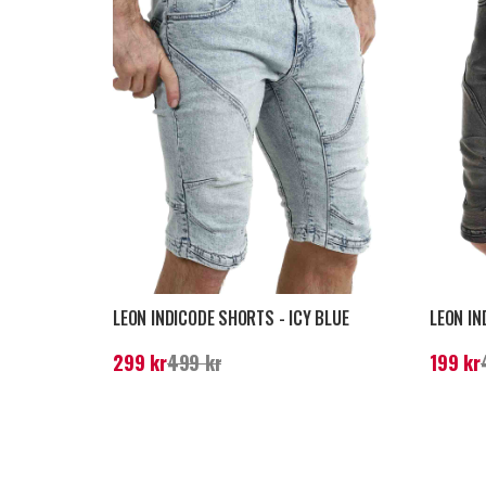
LEON INDICODE SHORTS - ICY BLUE
LEON IN
Nuvarande pris
:
299 kr
Tidigare pris
:
499 kr
Nuvarand
299 kr
499 kr
199 kr