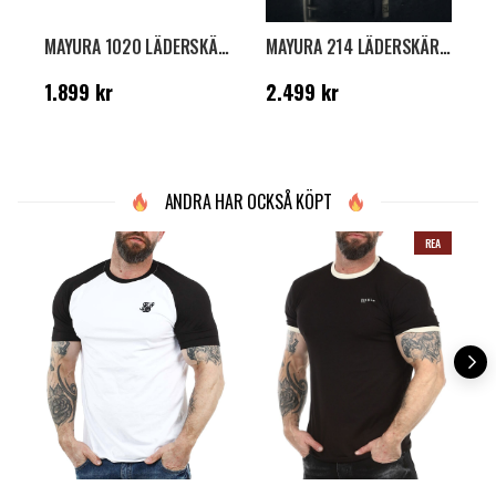
MAYURA 1020 LÄDERSKÄRP - WHITE PYTHON
MAYURA 214 LÄDERSKÄRP - CROCODILE/PYTHON BLACK
Pris
:
1.899 kr
Pris
:
2.499 kr
P
1.899 kr
2.499 kr
ANDRA HAR OCKSÅ KÖPT
REA