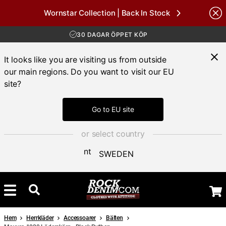
Wornstar Collection | Back In Stock
nds
FRI FRAKT ÖVER 1000 KR
30 DAGAR ÖPPET KÖP
LEVERANS 1-3 DAGAR
FRI FRAKT ÖVER 1000 KR
It looks like you are visiting us from outside
our main regions. Do you want to visit our EU
site?
Go to EU site
or select country
SWEDEN
Hem
Herrkläder
Accessoarer
Bälten