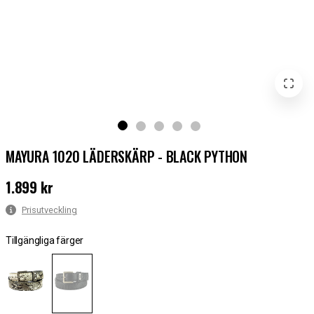
MAYURA 1020 LÄDERSKÄRP - BLACK PYTHON
1.899 kr
Pris
:
1.899 kr
Prisutveckling
Tillgängliga färger