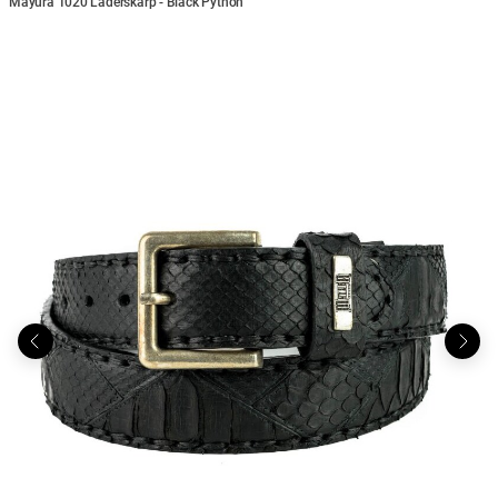
Mayura 1020 Läderskärp - Black Python