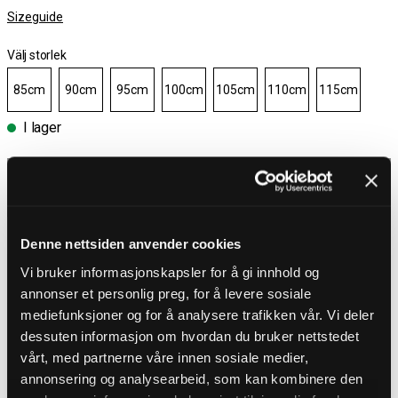
Sizeguide
Välj storlek
85cm
90cm
95cm
100cm
105cm
110cm
115cm
I lager
Välj storlek
Fri frakt över 1000 kr
30 dagar öppet köp
Denne nettsiden anvender cookies
Leverans 1-3 Dagar
Vi bruker informasjonskapsler for å gi innhold og
Fri frakt över 1000 kr
annonser et personlig preg, for å levere sosiale
mediefunksjoner og for å analysere trafikken vår. Vi deler
PRODUKTBESKRIVNING
dessuten informasjon om hvordan du bruker nettstedet
vårt, med partnerne våre innen sosiale medier,
Exklusivt bälte i äkta pytonläder från Mayura
Ett unikt och lyxigt bälte för dig som vill sticka ut med en
annonsering og analysearbeid, som kan kombinere den
premiumaccessoar. Tillverkat i äkta pytonläder där den naturliga