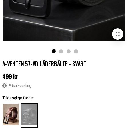
A-VENTEN 57-AD LÄDERBÄLTE - SVART
499 kr
Pris
:
499 kr
Prisutveckling
Tillgängliga färger