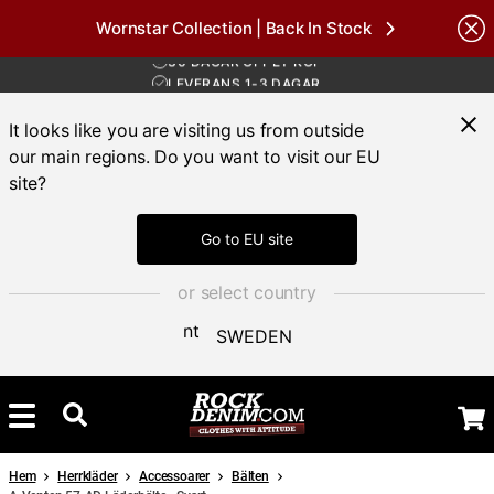
Wornstar Collection | Back In Stock
FRI FRAKT ÖVER 1000 KR
nds
30 DAGAR ÖPPET KÖP
LEVERANS 1-3 DAGAR
FRI FRAKT ÖVER 1000 KR
It looks like you are visiting us from outside
our main regions. Do you want to visit our EU
site?
Go to EU site
or select country
SWEDEN
Hem
Herrkläder
Accessoarer
Bälten