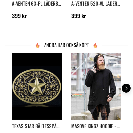
A-VENTEN 63-PL LÄDERBÄLTE - SVART
A-VENTEN 520-VL LÄDERBÄLTE - SVART
Pris
:
399 kr
Pris
:
399 kr
P
399 kr
399 kr
ANDRA HAR OCKSÅ KÖPT
TEXAS STAR BÄLTESSPÄNNE - BRONS
MASOVE KINGZ HOODIE - SVART