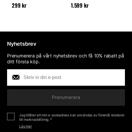
Pris
:
299 kr
Pris
:
1.599 kr
P
299 kr
1.599 kr
Nyhetsbrev
Prenumerera på vårt nyhetsbrev och få 10% rabatt på
ditt första köp.
Prenumerera
Jag tillåter att min e-postadress kan användas av föremål relaterat
till marknadsföring. *
Läs mer