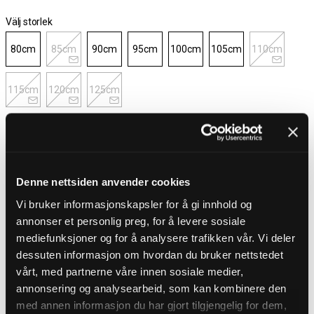
Välj storlek
80cm
85cm
90cm
95cm
100cm
105cm
110cm
115cm
120cm
125cm
I lager
Välj storlek
Denne nettsiden anvender cookies
Fri frakt över 1000 kr
Vi bruker informasjonskapsler for å gi innhold og
30 dagar öppet köp
annonser et personlig preg, for å levere sosiale
Leverans 1-3 Dagar
Fri frakt över 1000 kr
mediefunksjoner og for å analysere trafikken vår. Vi deler
dessuten informasjon om hvordan du bruker nettstedet
vårt, med partnerne våre innen sosiale medier,
PRODUKTBESKRIVNING
annonsering og analysearbeid, som kan kombinere den
Skärp med text från A-Venten
med annen informasjon du har gjort tilgjengelig for dem,