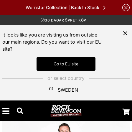
Wornstar Collection | Back In Stock
nds
FRI FRAKT ÖVER 1000 KR
30 DAGAR ÖPPET KÖP
LEVERANS 1-3 DAGAR
FRI FRAKT ÖVER 1000 KR
It looks like you are visiting us from outside
our main regions. Do you want to visit our EU
site?
Go to EU site
or select country
SWEDEN