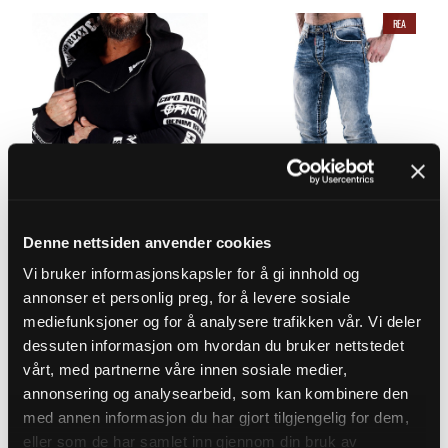
REA
Denne nettsiden anvender cookies
ORIGINAL LIVE CIPO & BAXX HOODIE - SVART
INDUSTRIAL CIPO & BAXX JEANS - BLÅ
Vi bruker informasjonskapsler for å gi innhold og
Pris
:
799 kr
Nuvarande pris
:
899 kr
Tidigare
799 kr
899 kr
999 kr
annonser et personlig preg, for å levere sosiale
pris
:
999 kr
Betyg:
4.5 utav 5 stjärnor
Betyg:
4.5 utav 5 stjärnor
mediefunksjoner og for å analysere trafikken vår. Vi deler
(208)
(353)
dessuten informasjon om hvordan du bruker nettstedet
vårt, med partnerne våre innen sosiale medier,
LÄGG I VARUKORGEN
LÄGG I VARUKORGEN
annonsering og analysearbeid, som kan kombinere den
med annen informasjon du har gjort tilgjengelig for dem,
eller som de har samlet inn gjennom din bruk av