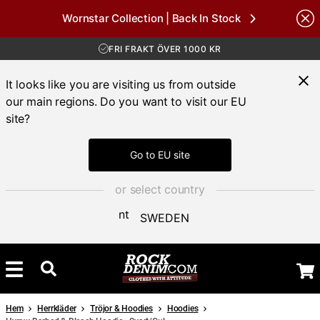
FRI FRAKT ÖVER 1000 KR
Wornstar Collection | Back In Stock
30 DAGAR ÖPPET KÖP
nds
LEVERANS 1-3 DAGAR
FRI FRAKT ÖVER 1000 KR
It looks like you are visiting us from outside
our main regions. Do you want to visit our EU
site?
Go to EU site
or select country
SWEDEN
Hem
Herrkläder
Tröjor & Hoodies
Hoodies