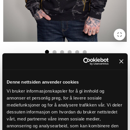
HYRAW BARBED & BLEACH HOODIE - SVART/GUL
1.399 kr
Pris
:
1.399 kr
Denne nettsiden anvender cookies
Prisutveckling
Vi bruker informasjonskapsler for å gi innhold og
annonser et personlig preg, for å levere sosiale
Sizeguide
mediefunksjoner og for å analysere trafikken vår. Vi deler
dessuten informasjon om hvordan du bruker nettstedet
Välj Storlek
vårt, med partnerne våre innen sosiale medier,
S
M
L
XL
2XL
3XL
4XL
annonsering og analysearbeid, som kan kombinere den