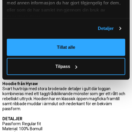
med annen informasjon du har gjort tilgjengelig for dem,
I lager
eller som de har samlet inn gjennom din bruk av
tjenestene deres.
Välj storlek
Fri frakt över 1000 kr
Detaljer
30 dagar öppet köp
Leverans 1-3 Dagar
Fri frakt över 1000 kr
Tillat alle
Tilpass
PRODUKTBESKRIVNING
Hoodie från Hyraw
Svart huvtröja med stora broderade detaljer i gult där loggan
kombineras med ett taggtrådsliknande mönster som ger ett rått och
rebelliskt uttryck. Hoodien har en klassisk öppen magficka framtill
samt ribbade muddar i ärmslut och nederkant för en bekväm
passform.
DETALJER
Passform: Regular fit
Material: 100% Bomull