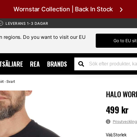
Wornstar Collection | Back In Stock
LEVERANS 1-3 DAGAR
in regions. Do you want to visit our EU
Go to EU si
TSÄLJARE
REA
BRANDS
rt - Svart
HALO WORN
499 kr
Pris
:
499 kr
Prisutveckling
Välj Storlek