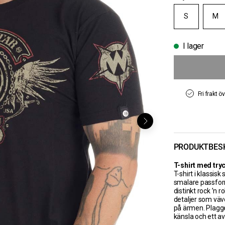
S
M
I lager
Fri frakt ö
PRODUKTBES
T-shirt med try
T-shirt i klassi
smalare passform
distinkt rock ’n 
detaljer som väv
på ärmen. Plagge
känsla och ett av