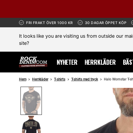
FRI FRAKT ÖVER 1000 KR
30 DAGAR ÖPPET KÖP
It looks like you are visiting us from outside our ma
site?
NYHETER
HERRKLÄDER
BÄS
Hem
Herrkläder
T-shirts
T-shirts med tryck
Halo Wornstar T-shi