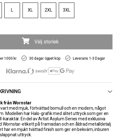
L
XL
2XL
3XL
Välj storlek
ver 1000 kr
30 dagar öppet köp
Leverans 1-3 Dagar
KRIVNING
ck från Wornstar
sk svart med mjuk, förtvättad bomull och en modern, något
. Modellen har Halo-grafik med slitet uttryck som ger en
roll-karaktär. En del av Artist Asylum Series med exklusiva
d Wornstar-etikett på framsidan och en åldrad metalldetalj
t har en mjukt tvättad finish som ger en bekväm, inburen
slappnat uttryck.