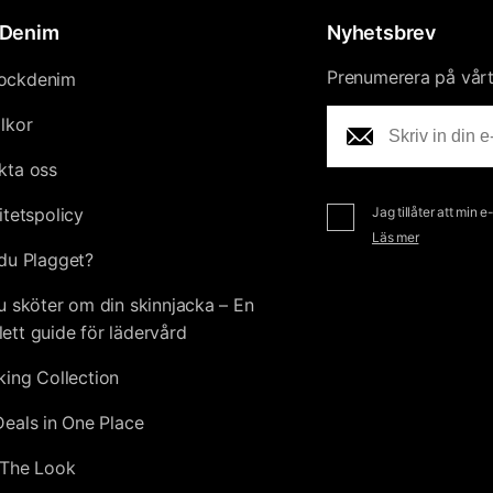
Denim
Nyhetsbrev
Prenumerera på vårt 
ockdenim
llkor
kta oss
itetspolicy
Jag tillåter att min 
Läs mer
du Plagget?
u sköter om din skinnjacka – En
ett guide för lädervård
king Collection
Deals in One Place
The Look