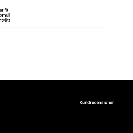
r fit
Bomull
ntvätt
Kundrecensioner