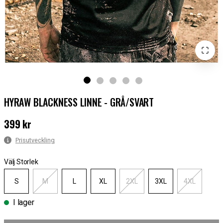
HYRAW BLACKNESS LINNE - GRÅ/SVART
399 kr
Pris
:
399 kr
Prisutveckling
Välj Storlek
S
M
L
XL
2XL
3XL
4XL
I lager