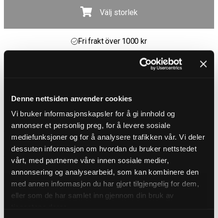
Välj storlek
Fri frakt över 1000 kr
30 dagar öppet köp
Leverans 1-3 Dagar
Fri frakt över 1000 kr
PRODUKTBESKRIVNING
Denne nettsiden anvender cookies
Linne från Hyraw
Vi bruker informasjonskapsler for å gi innhold og
Tufft linne i grå och svart design med logga och kraftfullt
dödskallemotiv. Linnet har en rundad halsringning samt ribbade avslut
annonser et personlig preg, for å levere sosiale
vid hals och ärmöppningar för en bekväm och stilren passform.
mediefunksjoner og for å analysere trafikken vår. Vi deler
Tillverkat i ett lätt och bekvämt material som andas – perfekt för
dessuten informasjon om hvordan du bruker nettstedet
gymmet, festivalen eller bara att bära som en del av din rebelliska
vardagsstil!
vårt, med partnerne våre innen sosiale medier,
annonsering og analysearbeid, som kan kombinere den
DETALJER
Passform: Regular fit
med annen informasjon du har gjort tilgjengelig for dem,
Material: 100% Polyester
eller som de har samlet inn gjennom din bruk av
Tvättråd: 30°
tjenestene deres.