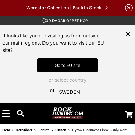
Wornstar Collection | Back In Stock
nds
FRI FRAKT ÖVER 1000 KR
30 DAGAR ÖPPET KÖP
LEVERANS 1-3 DAGAR
FRI FRAKT ÖVER 1000 KR
It looks like you are visiting us from outside
our main regions. Do you want to visit our EU
site?
Go to EU site
or select country
SWEDEN
Hem
Herrkläder
T-shirts
Linnen
Hyraw Blackness Linne - Grå/Svart