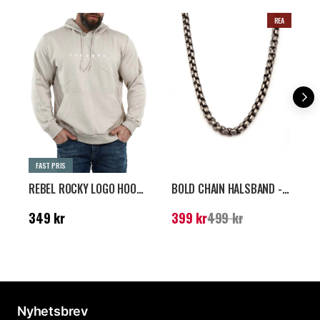
REA
FAST PRIS
REBEL ROCKY LOGO HOODIE - BEIGE
BOLD CHAIN HALSBAND - BRONS
Pris
:
349 kr
Nuvarande pris
:
399
P
349 kr
399 kr
499 kr
kr
Tidigare pris
:
499 kr
B
Nyhetsbrev