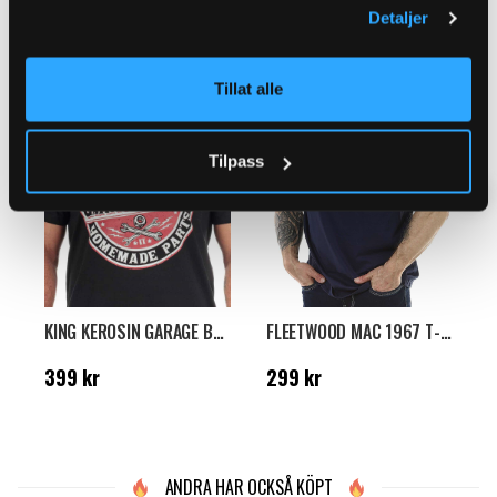
Detaljer
RELATERADE PRODUKTER
Tillat alle
Tilpass
KING KEROSIN GARAGE BUILT T-SHIRT - SVART
FLEETWOOD MAC 1967 T-SHIRT - MÖRKBLÅ
Pris
:
399 kr
Pris
:
299 kr
N
399 kr
299 kr
9
k
B
ANDRA HAR OCKSÅ KÖPT