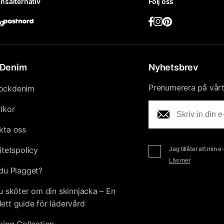
nsalternativ
Följ oss
Denim
Nyhetsbrev
Prenumerera på vårt 
ockdenim
llkor
kta oss
itetspolicy
Jag tillåter att min 
Läs mer
du Plagget?
u sköter om din skinnjacka – En
ett guide för lädervård