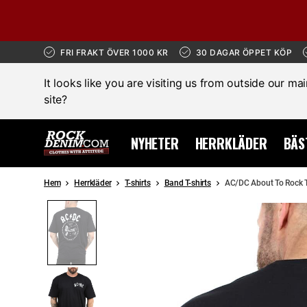
FRI FRAKT ÖVER 1000 KR
30 DAGAR ÖPPET KÖP
It looks like you are visiting us from outside our ma
site?
NYHETER
HERRKLÄDER
BÄS
Hem
Herrkläder
T-shirts
Band T-shirts
AC/DC About To Rock T-