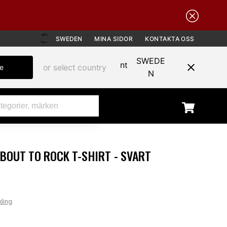
SWEDEN
MINA SIDOR
KONTAKTA OSS
SWEDE
or select country
te
N
BOUT TO ROCK T-SHIRT - SVART
r
kling