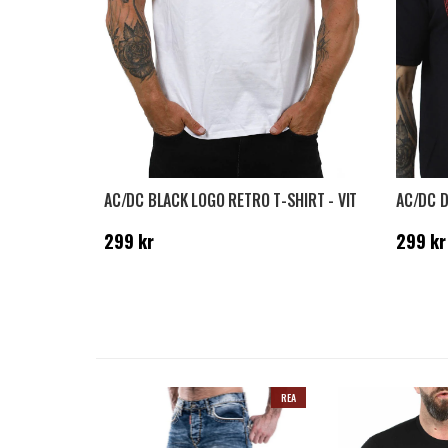
AC/DC BLACK LOGO RETRO T-SHIRT - VIT
Pris
:
299 kr
Pris
:
29
299 kr
299 kr
REA