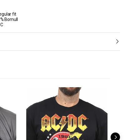
gular fit
0% Bomull
°C