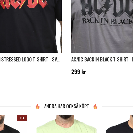
AC/DC DISTRESSED LOGO T-SHIRT - SVART
9 kr
Pris
:
299 kr
299 kr
ANDRA HAR OCKSÅ KÖPT
REA