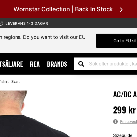
Wornstar Collection | Back In Stock
LEVERANS 1-3 DAGAR
in regions. Do you want to visit our EU
Go to EU si
TSÄLJARE
REA
BRANDS
shirt - Svart
AC/DC A
299 kr
Pris
:
299 k
Prisutvec
Sizeguide