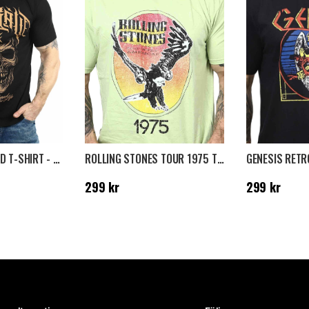
HYRAW METALHEAD T-SHIRT - SVART
ROLLING STONES TOUR 1975 T-SHIRT - GRÖN
9 kr
Tidigare
Pris
:
299 kr
Pris
:
299 kr
299 kr
299 kr