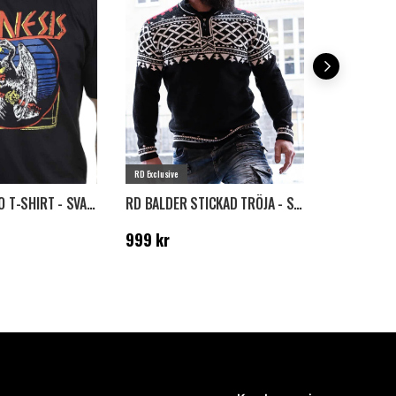
RD Exclusive
GENESIS RETRO T-SHIRT - SVART
RD BALDER STICKAD TRÖJA - SVART
HOIST SAIL
Pris
:
999 kr
Pris
:
399 k
999 kr
399 kr