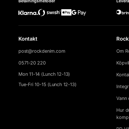
Betalningsmetoder
Levera
Kontakt
Rock
post@rockdenim.com
Om R
0571-20 220
Köpvi
Mon 11-14 (Lunch 12-13)
Konta
Tue-Fri 10-15 (Lunch 12-13)
Integr
Vann 
Hur d
kompl