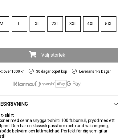
M
L
XL
2XL
3XL
4XL
5XL
Välj storlek
akt över 1000 kr
30 dagar öppet köp
Leverans 1-3 Dagar
ESKRIVNING
t-shirt
ikoner med denna snygga t-shirt i 100 % bomull, prydd med ett
tprint. Den har en klassisk passform och rund halsringning,
en både bekväm och lättmatchad. Perfekt för dig som gillar
til!