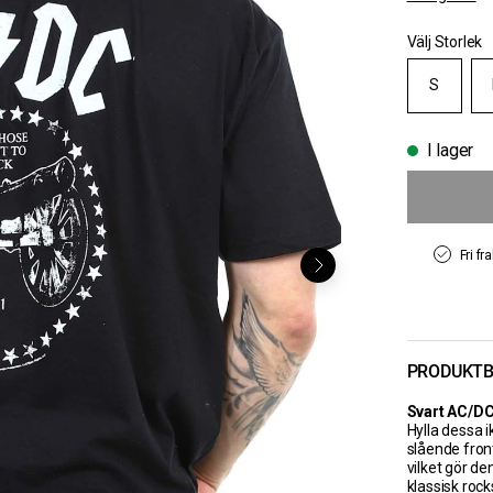
Välj Storlek
S
I lager
Fri fr
PRODUKTB
Svart AC/DC 
Hylla dessa 
slående fron
vilket gör d
klassisk rocks