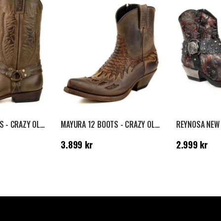
MAYURA 07 BOOTS - CRAZY OLD SADALE
MAYURA 12 BOOTS - CRAZY OLD SADALE/TIERRA PYTHON
Pris
:
3.899 kr
Pris
:
2.999 kr
3.899 kr
2.999 kr