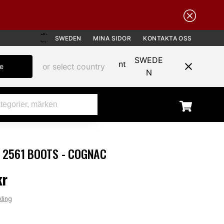
SWEDEN
MINA SIDOR
KONTAKTA OSS
SWEDE
or select country
te
N
 2561 BOOTS - COGNAC
kr
 kr
kling