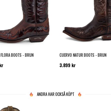
 FLORA BOOTS - BRUN
CUERVO NATUR BOOTS - BRUN
899 kr
Pris
:
3.899 kr
kr
3.899 kr
ANDRA HAR OCKSÅ KÖPT