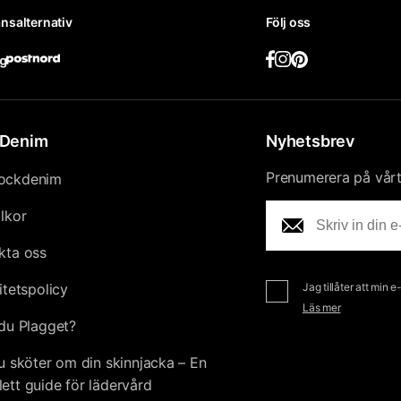
nsalternativ
Följ oss
Denim
Nyhetsbrev
Prenumerera på vårt 
ockdenim
llkor
kta oss
itetspolicy
Jag tillåter att min 
Läs mer
du Plagget?
u sköter om din skinnjacka – En
ett guide för lädervård