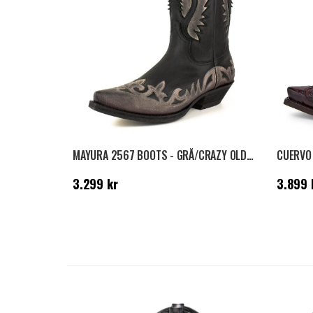
MAYURA 2567 BOOTS - GRÅ/CRAZY OLD BLACK
CUERVO
Pris
:
3.299 kr
Pris
:
3.
3.299 kr
3.899 