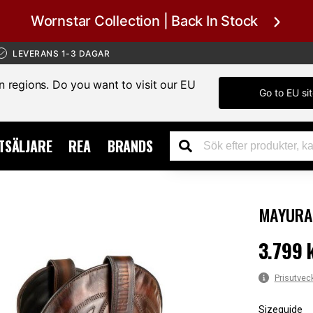
Wornstar Collection | Back In Stock
LEVERANS 1-3 DAGAR
in regions. Do you want to visit our EU
Go to EU si
TSÄLJARE
REA
BRANDS
MAYURA
3.799 
Pris
:
3.799
Prisutvec
Sizeguide