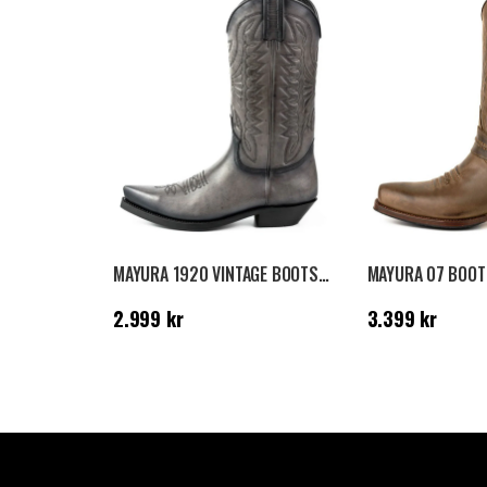
MAYURA 1920 VINTAGE BOOTS - GRÅ
Pris
:
2.999 kr
Pris
:
3.399 kr
2.999 kr
3.399 kr