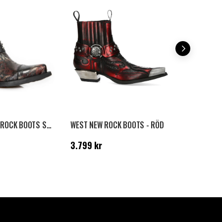
REYNOSA NEW ROCK BOOTS SVART/RÖD
WEST NEW ROCK BOOTS - RÖD
ROWDY NEW
Pris
:
3.799 kr
Pris
:
2.999
3.799 kr
2.999 kr