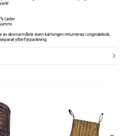
verk!
0% Läder
 Gummi
ur av skorna måste även kartongen returneras i originalskick,
 separat ytterförpackning.