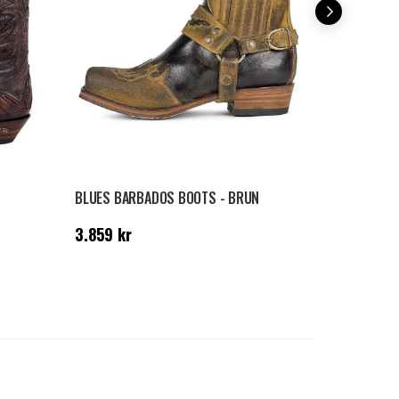
BLUES BARBADOS BOOTS - BRUN
Pris
:
3.859 kr
Pris
:
4.899
3.859 kr
4.899 kr