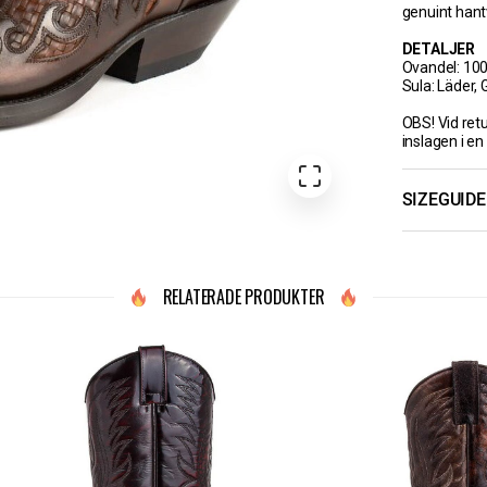
genuint hant
DETALJER
Ovandel: 10
Sula: Läder,
OBS! Vid ret
inslagen i en
SIZEGUIDE
RELATERADE PRODUKTER