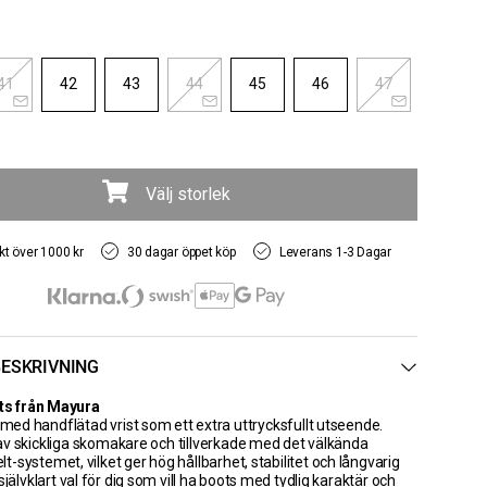
41
42
43
44
45
46
47
Välj storlek
akt över 1000 kr
30 dagar öppet köp
Leverans 1-3 Dagar
ESKRIVNING
s från Mayura
 med handflätad vrist som ett extra uttrycksfullt utseende.
v skickliga skomakare och tillverkade med det välkända
-systemet, vilket ger hög hållbarhet, stabilitet och långvarig
självklart val för dig som vill ha boots med tydlig karaktär och