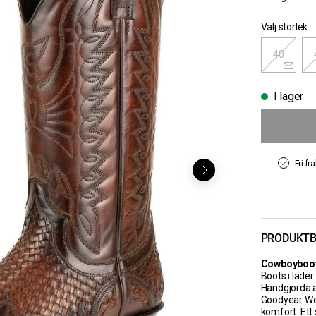
Välj storlek
40
I lager
Fri fr
PRODUKTB
Cowboyboot
Boots i läder
Handgjorda a
Goodyear Welt
komfort. Ett 