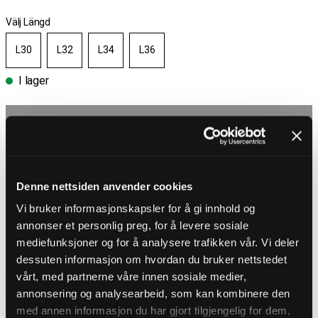
Välj Längd
L30
L32
L34
L36
I lager
Välj storlek
Fri frakt över 1000 kr
30 dagar öppet köp
Leverans 1-3 Dagar
Denne nettsiden anvender cookies
Fri frakt över 1000 kr
Vi bruker informasjonskapsler for å gi innhold og
annonser et personlig preg, for å levere sosiale
PRODUKTBESKRIVNING
mediefunksjoner og for å analysere trafikken vår. Vi deler
dessuten informasjon om hvordan du bruker nettstedet
Blå jeans med grova sömmar från Cipo & Baxx
vårt, med partnerne våre innen sosiale medier,
Byxor i mjuk denim med slitningar och grova sömmar i vitt och beige.
Något smalare modell med tre fickor fram och två bak. Detaljerade
annonsering og analysearbeid, som kan kombinere den
med patch med loggan i linningen och en mindre dragkedja fram.
med annen informasjon du har gjort tilgjengelig for dem,