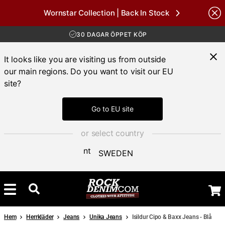
Wornstar Collection | Back In Stock
nds
FRI FRAKT ÖVER 1000 KR
30 DAGAR ÖPPET KÖP
LEVERANS 1-3 DAGAR
FRI FRAKT ÖVER 1000 KR
It looks like you are visiting us from outside
our main regions. Do you want to visit our EU
site?
Go to EU site
or select country
SWEDEN
Hem
Herrkläder
Jeans
Unika Jeans
Isildur Cipo & Baxx Jeans - Blå