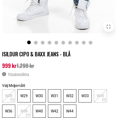
ISILDUR CIPO & BAXX JEANS - BLÅ
999 kr
1.299 kr
Nuvarande pris
:
999 kr
Tidigare pris
:
1.299 kr
Prisutveckling
Välj Midjemått
W28
W29
W30
W31
W32
W33
W34
W36
W38
W40
W42
W44