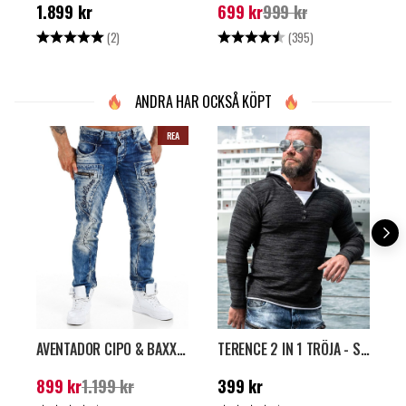
Pris
:
1.899 kr
Nuvarande pris
:
699
P
1.899 kr
699 kr
999 kr
2
kr
Tidigare pris
:
999 kr
Betyg:
5.0 utav 5 stjärnor
Betyg:
4.5 utav 5 stjärn
(2)
(395)
ANDRA HAR OCKSÅ KÖPT
REA
AVENTADOR CIPO & BAXX JEANS - MÖRKBLÅ
TERENCE 2 IN 1 TRÖJA - SVART
Nuvarande pris
:
899
Pris
:
399 kr
P
899 kr
1.199 kr
399 kr
1
kr
Tidigare pris
:
1.199 kr