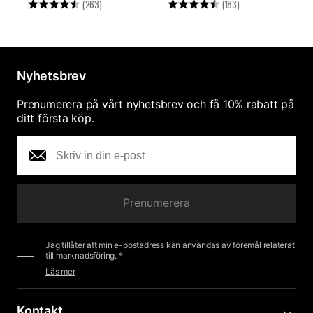
Betyg:
4.7 utav 5 stjärnor
Betyg:
4.5 utav 5 stjärn
B
(263)
(183)
Nyhetsbrev
Prenumerera på vårt nyhetsbrev och få 10% rabatt på
ditt första köp.
Prenumerera
Jag tillåter att min e-postadress kan användas av föremål relaterat
till marknadsföring. *
Läs mer
Kontakt