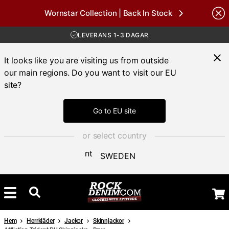
Wornstar Collection | Back In Stock
FRI FRAKT ÖVER 1000 KR
nds
30 DAGAR ÖPPET KÖP
LEVERANS 1-3 DAGAR
FRI FRAKT ÖVER 1000 KR
It looks like you are visiting us from outside
our main regions. Do you want to visit our EU
site?
Go to EU site
or select country
SWEDEN
Hem
Herrkläder
Jackor
Skinnjackor