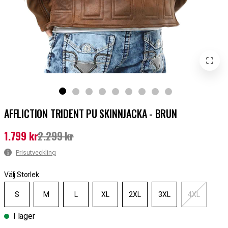
AFFLICTION TRIDENT PU SKINNJACKA - BRUN
1.799 kr
2.299 kr
Nuvarande pris
:
1.799 kr
Tidigare pris
:
2.299 kr
Prisutveckling
Välj Storlek
S
M
L
XL
2XL
3XL
4XL
I lager