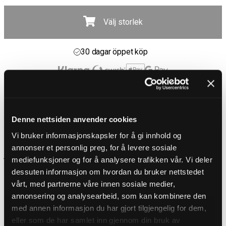
Välj storlek
Fri frakt över 1000 kr
30 dagar öppet köp
Leverans 1-3 Dagar
Fri frakt över 1000 kr
PRODUKTBESKRIVNING
Denne nettsiden anvender cookies
Vintageinspirerad skinnjacka från Affliction
En MC-inspirerad jacka i PU-läder med nubuck-effekt som ger en mjuk,
Vi bruker informasjonskapsler for å gi innhold og
lätt slipad yta och ett exklusivt uttryck. Den bruna tonen kombineras
med kontrasterande vita ränder och broderade detaljer som förstärker
annonser et personlig preg, for å levere sosiale
jackans unika karaktär. Designad med slitstarka dragkedjor, ribbade
mediefunksjoner og for å analysere trafikken vår. Vi deler
partier vid axlar och armbågar samt en bekväm passform som följer
dessuten informasjon om hvordan du bruker nettstedet
kroppen utan att kännas stel. På ryggen finns ett stort, broderat
Affliction-motiv som ger ett distinkt och rockigt utseende. Perfekt för
vårt, med partnerne våre innen sosiale medier,
dig som vill ha en jacka med premiumkänsla utan att använda äkta
annonsering og analysearbeid, som kan kombinere den
läder.
med annen informasjon du har gjort tilgjengelig for dem,
DETALJER
eller som de har samlet inn gjennom din bruk av
Passform: Regular fit