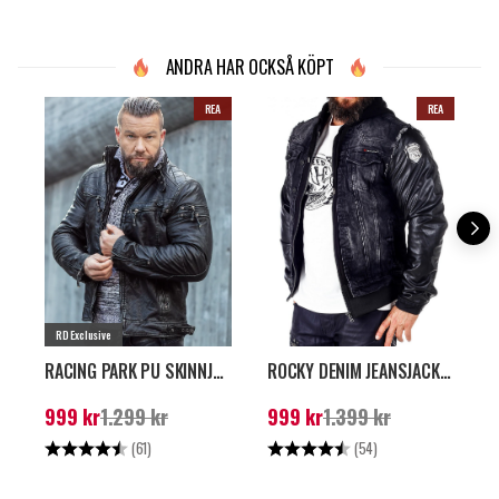
ANDRA HAR OCKSÅ KÖPT
REA
REA
RD Exclusive
RACING PARK PU SKINNJACKA - MÖRKGRÅ
ROCKY DENIM JEANSJACKA - SVART
Nuvarande pris
:
999
Nuvarande pris
:
999
P
999 kr
1.299 kr
999 kr
1.399 kr
kr
Tidigare pris
:
1.299 kr
kr
Tidigare pris
:
1.399 kr
Betyg:
4.6 utav 5 stjärnor
Betyg:
4.7 utav 5 stjärno
B
(61)
(54)