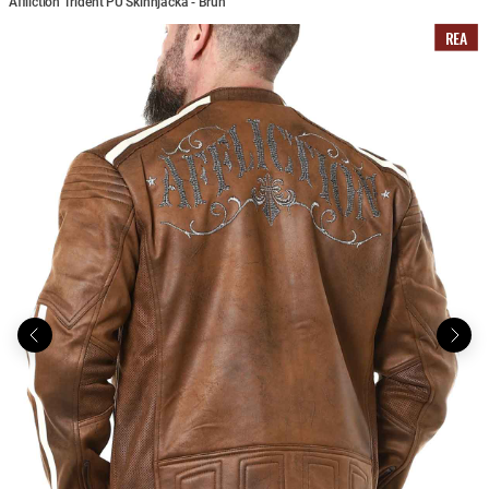
Affliction Trident PU Skinnjacka - Brun
REA