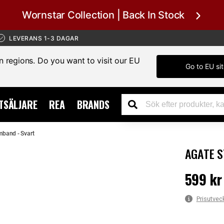
Wornstar Collection | Back In Stock
LEVERANS 1-3 DAGAR
in regions. Do you want to visit our EU
Go to EU si
TSÄLJARE
REA
BRANDS
mband - Svart
AGATE S
599 kr
Pris
:
599 k
Prisutvec