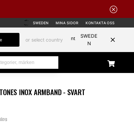
SWEDEN
MINA SIDOR
KONTAKTA OSS
SWEDE
or select country
te
N
TONES INOX ARMBAND - SVART
r
kling