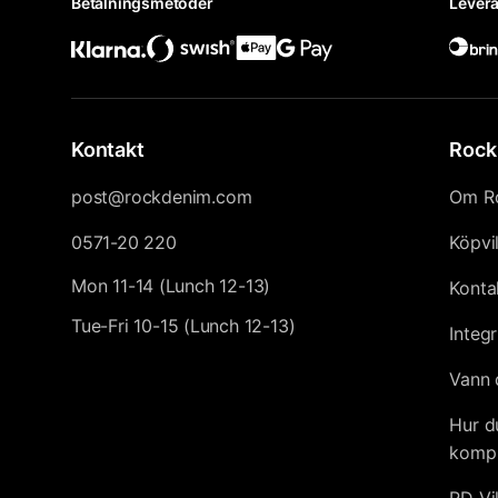
Betalningsmetoder
Levera
Kontakt
Rock
post@rockdenim.com
Om R
0571-20 220
Köpvi
Mon 11-14 (Lunch 12-13)
Konta
Tue-Fri 10-15 (Lunch 12-13)
Integr
Vann 
Hur d
kompl