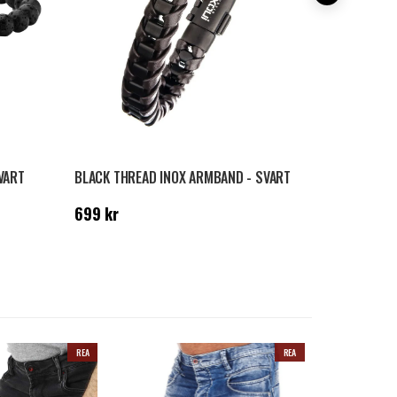
VART
BLACK THREAD INOX ARMBAND - SVART
COMPASS I
Pris
:
699 kr
Pris
:
499 k
699 kr
499 kr
REA
REA