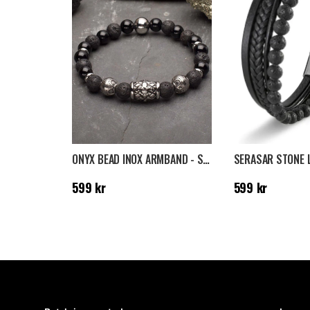
ONYX BEAD INOX ARMBAND - SVART
Pris
:
599 kr
Pris
:
599 kr
599 kr
599 kr