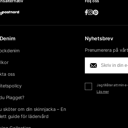
nsalternativ
Följ oss
Denim
Nyhetsbrev
Prenumerera på vårt 
ockdenim
llkor
kta oss
itetspolicy
Jag tillåter att min 
Läs mer
du Plagget?
u sköter om din skinnjacka – En
ett guide för lädervård