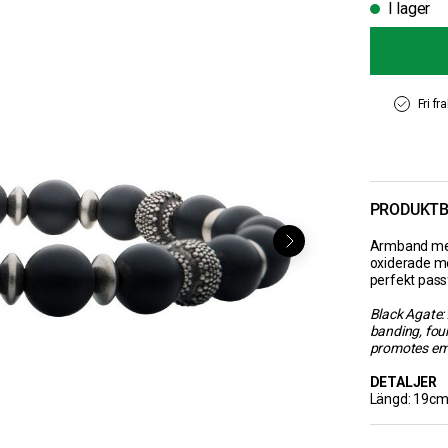
I lager
Fri fr
PRODUKTB
Armband med
oxiderade me
perfekt pas
Black Agate: 
banding, foun
promotes emo
DETALJER
Längd: 19c