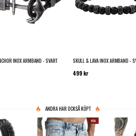
NCHOR INOX ARMBAND - SVART
SKULL & LAVA INOX ARMBAND - S
9 kr
Pris
:
499 kr
499 kr
ANDRA HAR OCKSÅ KÖPT
REA