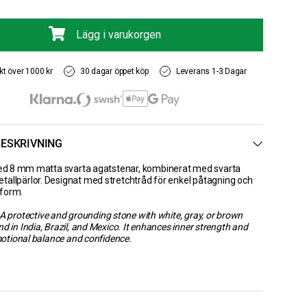
Lägg i varukorgen
akt över 1000 kr
30 dagar öppet köp
Leverans 1-3 Dagar
ESKRIVNING
 8 mm matta svarta agatstenar, kombinerat med svarta
tallpärlor. Designat med stretchtråd för enkel påtagning och
sform.
A protective and grounding stone with white, gray, or brown
d in India, Brazil, and Mexico. It enhances inner strength and
tional balance and confidence.
m