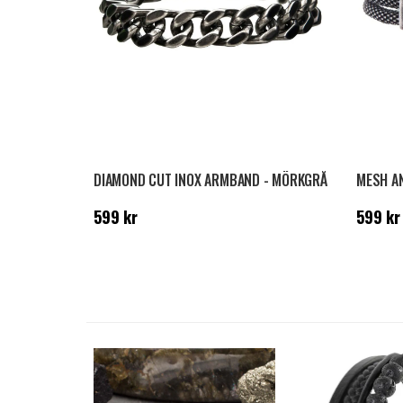
DIAMOND CUT INOX ARMBAND - MÖRKGRÅ
MESH A
Pris
:
599 kr
Pris
:
59
599 kr
599 kr